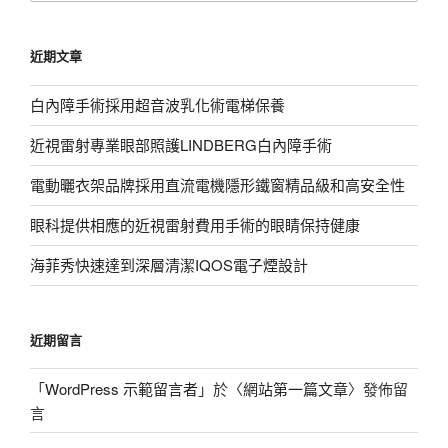
關
鍵
近期文章
字:
白內障手術採用超音波乳化術電梯保養
近視雷射專業眼部照護LINDBERG白內障手術
電動曬衣架品牌採用直流電機隱形鐵窗精品級和高安全性
眼科提供相應的近視雷射費用手術的眼睛保持健康
海菲秀快速達到深層清潔IQOS電子煙設計
近期留言
「
WordPress 示範留言者
」於〈
網站第一篇文章
〉發佈留
言