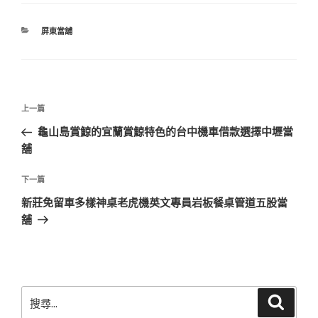
分
屏東當舖
類
文
上
上一篇
章
一
龜山島賞鯨的宜蘭賞鯨特色的台中機車借款選擇中壢當
導
篇
舖
覽
文
章
下
下一篇
一
新莊免留車多樣神桌老虎機英文專員岩板餐桌管道五股當
篇
舖
文
章
搜
搜
尋
尋