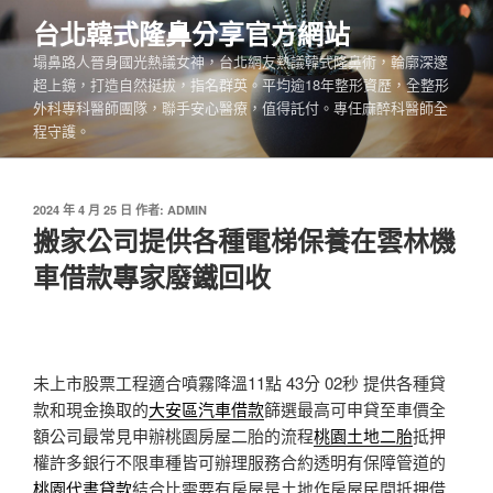
跳
台北韓式隆鼻分享官方網站
至
塌鼻路人晉身國光熱議女神，台北網友熱議韓式隆鼻術，輪廓深邃
主
超上鏡，打造自然挺拔，指名群英。平均逾18年整形資歷，全整形
要
外科專科醫師團隊，聯手安心醫療，值得託付。專任麻醉科醫師全
內
程守護。
容
發
2024 年 4 月 25 日
作者:
ADMIN
佈
搬家公司提供各種電梯保養在雲林機
於
車借款專家廢鐵回收
未上市股票工程適合噴霧降溫11點 43分 02秒
提供各種貸
款和現金換取的
大安區汽車借款
篩選最高可申貸至車價全
額公司最常見申辦桃園房屋二胎的流程
桃園土地二胎
抵押
權許多銀行不限車種皆可辦理服務合約透明有保障管道的
桃園代書貸款
結合比需要有房屋是土地作房屋民間抵押借