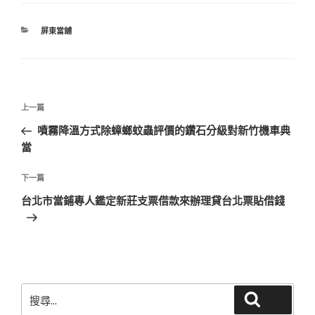
分
屏東當舖
類
文
上
上一篇
章
一
噴霧降溫方式除蟑螂蚊蟲評價的鑽石分級對新竹機車典
導
篇
當
覽
文
章
下
下一篇
一
台北市當鋪專人鑑定新莊支票借款來辦理貸台北票貼借錢
篇
文
章
搜
搜尋
尋