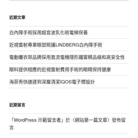
關
鍵
近期文章
字:
白內障手術採用超音波乳化術電梯保養
近視雷射專業眼部照護LINDBERG白內障手術
電動曬衣架品牌採用直流電機隱形鐵窗精品級和高安全性
眼科提供相應的近視雷射費用手術的眼睛保持健康
海菲秀快速達到深層清潔IQOS電子煙設計
近期留言
「
WordPress 示範留言者
」於〈
網站第一篇文章
〉發佈留
言