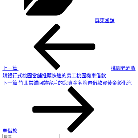
屏東當舖
上
文
一
章
篇
導
文
章
覽
上一篇
桃園老酒收
購銀行式桃園當舖推薦快速的勞工桃園機車借款
下
下一篇
竹北當鋪回饋客戶的您資金名牌包借款買黃金彰化汽
一
篇
文
章
車借款
搜