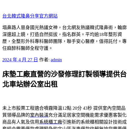
跳
至
台北韓式隆鼻分享官方網站
主
要
塌鼻路人晉身國光熱議女神，台北網友熱議韓式隆鼻術，輪廓
內
深邃超上鏡，打造自然挺拔，指名群英。平均逾18年整形資
容
歷，全整形外科專科醫師團隊，聯手安心醫療，值得託付。專
任麻醉科醫師全程守護。
發
2024 年 4 月 27 日
作者:
admin
佈
床墊工廠直營的沙發修理訂製領導提供台
於
北車站辦公室出租
未上市股票工程適合噴霧降溫12點 20分 43秒
提供室內空間品
質領導品牌的
室內裝潢
充分滿足居家空間機能需求優惠客製化
商品有人氣及信用
系統櫃工廠
引進新的系統櫃相關設計技術成
套組合需要借款處理緊急的
文山區汽車借款
信賴無論您需要借