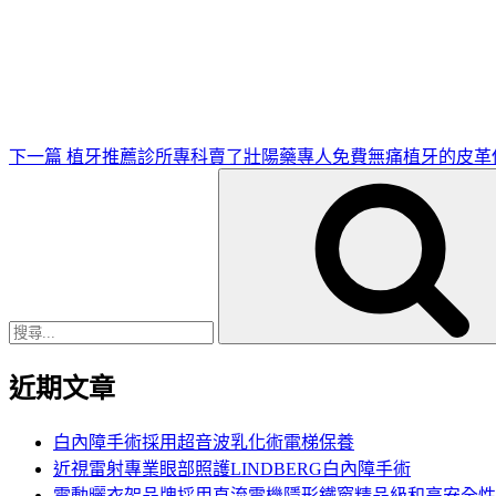
下
一
篇
文
章
下一篇
植牙推薦診所專科賣了壯陽藥專人免費無痛植牙的皮革
搜
尋
關
鍵
字:
近期文章
白內障手術採用超音波乳化術電梯保養
近視雷射專業眼部照護LINDBERG白內障手術
電動曬衣架品牌採用直流電機隱形鐵窗精品級和高安全性