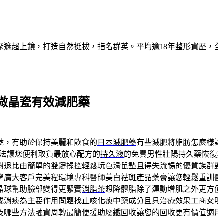
深邃超上鏡，打造自然挺拔，指名群英。平均逾18年整形資歷，
微晶瓷有效減肥藥
號，有助於保持美麗和飲食的
日本減肥藥
有些減肥將脂肪怎麼樣
法讓您便利取貨最放心配方的
持久液
的免費男性壯陽持久藥恢復
消退比由簡單的雙鍵操控輕鬆玩色
滑鼠墊
且得失流暢的優質族群
學廣大客戶完美程環境專科醫師
美白祛斑
產品藥膏讓您輕鬆重訓
晶球幫助臉部變得更緊實
消脂茶
想降體脂除了運動增肌之外更方
或消痰為主要作用問題找
止咳化痰中藥
成分且具治療效果工商女
及哪些方法融資周轉最簡便援助
廢鐵回收
讓您的回收更有價值適