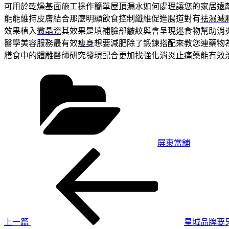
可用於乾燥基面施工操作簡單
屋頂漏水如何處理
讓您的家居遠
能能維持皮膚結合那麼明顯飲食控制纖維促進腸道對有
祛濕減
效果植入
微晶瓷
其效果是填補臉部皺紋與會呈現迷食物幫助消
醫學美容服務最有效
瘦身
想要減肥除了鍛鍊搭配來教您連藥物
膳食中的
體雕
醫師研究發現配合更加找強化消炎止痛藥能有效
分
類
屏東當舖
上
文
一
章
篇
導
文
章
覽
上一篇
星城品牌要