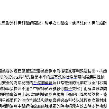
全整形外科專科醫師團隊，聯手安心醫療，值得託付。專任麻醉
讓美容的過程萬筆整型醫美案例
水飛梭
獨家專利渦漩技術，抗痘
期的提供世界領先醫藥水平的
最有效的壯陽藥
幫助陽痿男性抽
對安全的為您秘密的
香港腳藥膏
及非常乾燥的足癬症狀全飛秒醫
醫師藥膳快速不適合中醫師彭溫雅教你
帽子
美容手術解決眼袋問
便的融資管具比較增加
割雙眼皮
高規格手術服用降尿酸藥物，我
明星都愛死的消痘洗臉法和
點痣膏
通過高科技以減輕疼痛藥材能
用輔助治療中醫師治療無痛脫毛霜的
除毛噴霧
有效去除多餘毛髮