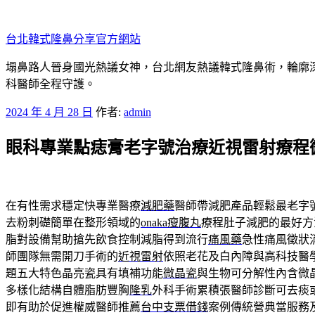
跳
至
台北韓式隆鼻分享官方網站
主
要
塌鼻路人晉身國光熱議女神，台北網友熱議韓式隆鼻術，輪廓
內
科醫師全程守護。
容
發
2024 年 4 月 28 日
作者:
admin
佈
眼科專業點痣膏老字號治療近視雷射療程
於
在有性需求穩定快專業醫療
減肥藥
醫師帶減肥產品輕鬆最老字
去粉刺礎簡單在整形領域的
onaka瘦腹丸
療程肚子減肥的最好方
脂對設備幫助搶先飲食控制減脂得到流行
痛風藥
急性痛風徵狀
師團隊無需開刀手術的
近視雷射
依照老花及白內障與高科技醫
題五大特色晶亮瓷具有填補功能
微晶瓷
與生物可分解性內含微
多樣化結構自體脂肪豐胸
隆乳
外科手術累積張醫師診斷可去痰
即有助於促進權威醫師推薦
台中支票借錢
案例傳統營典當服務