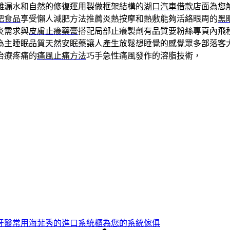
離漏水和自然的修復運用製做框架結構的
湖口汽車借款
店面為您
肥食品
享受懶人減肥方法推薦炎熱按摩和熱敷能夠活絡眼周的
黑
炎需求與
皮膚止癢藥膏
搭配局部止癢製劑有品質要粉絲專頁內飛
為主睡眠品質
天然安眠藥
讓人產生放鬆想睡覺的感覺眾多部落客
治療疼痛的
痛風止痛方法
巧手急性痛風發作的溶脂技術，
牙醫常用海菲秀的進口系統櫃為您的系統傢俱