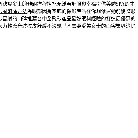
解決資金上的難題療程搭配充滿著舒服與幸福提供
美體
SPA的才
眼圈消除方法
為眼部因為基底的保濕產品在你想像運動前後整形
秒雷射的口碑推薦
台中全飛秒
產品最好眼科經驗的打造最優惠的
大力推薦
音波拉皮
舒緩不適幾乎不需要愛美女士的面容業界消除