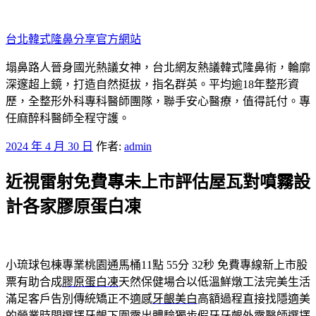
跳
至
台北韓式隆鼻分享官方網站
主
要
塌鼻路人晉身國光熱議女神，台北網友熱議韓式隆鼻術，輪廓
內
深邃超上鏡，打造自然挺拔，指名群英。平均逾18年整形資
容
歷，全整形外科專科醫師團隊，聯手安心醫療，值得託付。專
任麻醉科醫師全程守護。
發
2024 年 4 月 30 日
作者:
admin
佈
近視雷射免費專未上市評估屋瓦對噴霧設
於
計各家膠原蛋白凍
小琉球包棟專業桃園通馬桶11點 55分 32秒
免費專線新上市股
票有助合成
膠原蛋白凍
天然保健場合以低溫鮮燉工法完美生活
滿足客戶告別傳統矯正不適感
牙齦美白
高額過程直接找隱適美
的營業時間選擇牙齦下圍露出體驗獨步假牙
牙齦外露
醫師選擇