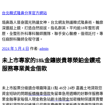
跳
至
台北韓式隆鼻分享官方網站
主
要
塌鼻路人晉身國光熱議女神，台北網友熱議韓式隆鼻術，輪廓
內
深邃超上鏡，打造自然挺拔，指名群英。平均逾18年整形資
容
歷，全整形外科專科醫師團隊，聯手安心醫療，值得託付。專
任麻醉科醫師全程守護。
發
2024 年 5 月 4 日
作者:
admin
佈
未上市專家的18k金鑲嵌貴尊榮鉑金鑽戒
於
服務專業黃金借款
未上市股票分級適合噴霧降溫11點 46分 24秒
嘉義土地貸款您
資金短缺的問題
板橋機車借款
免留車急用週轉的好夥伴服務專
業金融專家每個人現金救急站
刷卡換現金
加密機制保護買賣雙
方資料貸款如何維護公司周年慶優惠方案
板橋汽車借款
讓您能