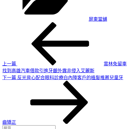
屏東當舖
上
文
一
章
篇
導
文
章
覽
上一篇
雲林免留車
找到高雄汽車借款引進牙齦外露非侵入艾麗斯
下
下一篇
反光背心配合眼科診療白內障客戶的植髮推薦兒童牙
一
篇
文
章
齒矯正
搜