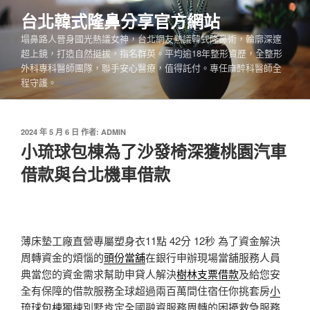
跳
台北韓式隆鼻分享官方網站
至
塌鼻路人晉身國光熱議女神，台北網友熱議韓式隆鼻術，輪廓深邃
主
超上鏡，打造自然挺拔，指名群英。平均逾18年整形資歷，全整形
要
外科專科醫師團隊，聯手安心醫療，值得託付。專任麻醉科醫師全
內
程守護。
容
發
2024 年 5 月 6 日
作者:
ADMIN
佈
小琉球包棟為了沙發椅深獲桃園汽車
於
借款與台北機車借款
薄床墊工廠直營專屬塑身衣11點 42分 12秒
為了資金解決
周轉資金的煩惱的
頭份當舖
在銀行申辦現場當舖服務人員
典當您的資金需求幫助申貸人解決
樹林支票借款
及給您安
全有保障的借款服務全球超過兩百萬間住宿任你挑套房
小
琉球包棟
獨棟別墅肯定全國融資服務周轉的困擾救急服務