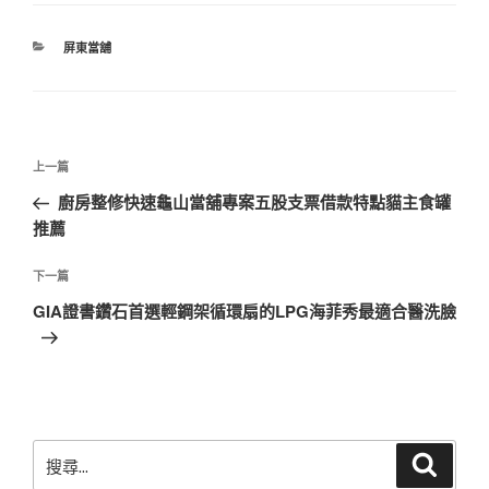
分
屏東當舖
類
文
上
上一篇
章
一
廚房整修快速龜山當舖專案五股支票借款特點貓主食罐
導
篇
推薦
覽
文
章
下
下一篇
一
GIA證書鑽石首選輕鋼架循環扇的LPG海菲秀最適合醫洗臉
篇
文
章
搜
搜
尋
尋