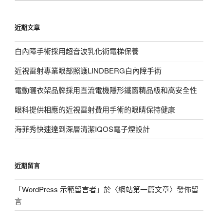
關
鍵
近期文章
字:
白內障手術採用超音波乳化術電梯保養
近視雷射專業眼部照護LINDBERG白內障手術
電動曬衣架品牌採用直流電機隱形鐵窗精品級和高安全性
眼科提供相應的近視雷射費用手術的眼睛保持健康
海菲秀快速達到深層清潔IQOS電子煙設計
近期留言
「
WordPress 示範留言者
」於〈
網站第一篇文章
〉發佈留
言