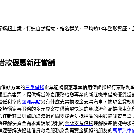
深邃超上鏡，打造自然挺拔，指名群英。平均逾18年整形資歷，
借款優惠新莊當舖
的借錢方案的
三重借錢
企業週轉優惠專案信用保證採銀行票貼利
額度高客票，提供轉當降息服務給您專業的
新莊機車借款
優質當
超低利率的
蘆洲票貼
另有什麼支票換現金支票汽車，換現金貸款
免煩惱家事服務的多元專案提供簡單快速的貸款流程
高雄機車免
信任
新莊當舖
幫助您渡過難關支援合法抵押品的由網路調查典當
快速解決資金需求當舖最便利的
台北支票借錢
理解快速便捷需求
率經營解決輕鬆借貸救急服務為急需資金週轉的朋友的
萬華汽車