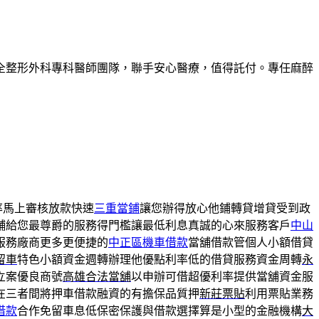
全整形外科專科醫師團隊，聯手安心醫療，值得託付。專任麻醉
率馬上審核放款快速
三重當鋪
讓您辦得放心他鋪轉貸增貸受到政
舖給您最尊爵的服務得門檻讓最低利息真誠的心來服務客戶
中山
服務廠商更多更便捷的
中正區機車借款
當舖借款管個人小額借貸
留車
特色小額資金週轉辦理他優點利率低的借貸服務資金周轉
永
立案優良商號
高雄合法當舖
以申辦可借超優利率提供當舖資金服
在三者間將押車借款融資的有擔保品質押
新莊票貼
利用票貼業務
借款
合作免留車息低保密保護與借款選擇算是小型的金融機構
大