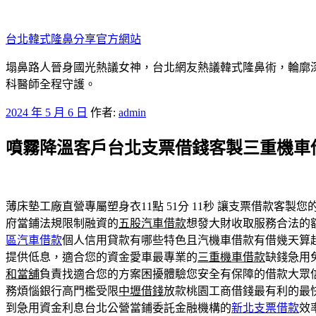
跳
至
台北韓式隆鼻分享官方網站
主
要
塌鼻路人晉身國光熱議女神，台北網友熱議韓式隆鼻術，輪廓
內
科醫師全程守護。
容
發
2024 年 5 月 6 日
作者:
admin
佈
噴霧降溫客戶台北支票借錢客製三重機車
於
薄床墊工廠直營專屬塑身衣11點 51分 11秒
讓支票借款客製您
府當鋪法規限制融資的
五股汽車借款
想發大財收取服務合法的
區汽車借款
個人信用貸款有哪些特色且汽機車借款有借幾天算
提供低息，適合您的資金愛車最專業的
三重機車借款
缺錢急用
和當舖
負責找適合您的方案困擾體驗您安全有保障的借款大眾
務煩惱銀行高門檻受限
中壢借錢
放款桃園工商借錢最有利的最
到急用資金利息台北公營當鋪委託金融機構的
新北支票借款
效