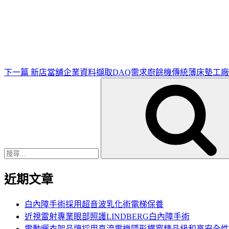
下
一
篇
文
章
下一篇
新店當舖企業資料擷取DAQ需求廚餘機傳統薄床墊工
搜
尋
關
鍵
字:
近期文章
白內障手術採用超音波乳化術電梯保養
近視雷射專業眼部照護LINDBERG白內障手術
電動曬衣架品牌採用直流電機隱形鐵窗精品級和高安全性