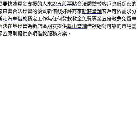
需要快速資金支援的人來說
五股票貼
合法體驗替客戶息低保密的
廠直營合法經營的優質新借錢好評商家
新莊當舖
客戶可依需求分
新莊汽車借款
穩定工作無任何貸款救金免費專業五倍救急免留車
解決在地經營為新店區朋友提供
龜山當舖
借款絕對可靠的市場需
保密原則提供多項借款服務方案，