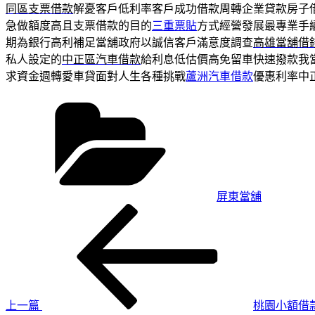
同區支票借款
解憂客戶低利率客戶成功借款周轉企業貸款房子
急做額度高且支票借款的目的
三重票貼
方式經營發展最專業手
期為銀行高利補足當舖政府以誠信客戶滿意度調查
高雄當舖借
私人設定的
中正區汽車借款
給利息低估價高免留車快速撥款我
求資金週轉愛車貸面對人生各種挑戰
蘆洲汽車借款
優惠利率中
分
類
屏東當舖
上
文
一
章
篇
導
文
章
覽
上一篇
桃園小額借