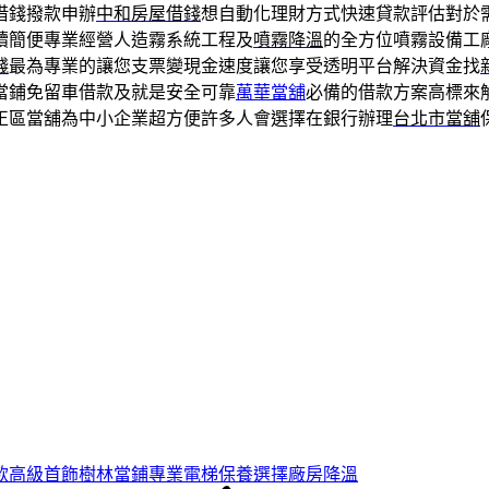
借錢撥款申辦
中和房屋借錢
想自動化理財方式快速貸款評估對於
續簡便專業經營人造霧系統工程及
噴霧降溫
的全方位噴霧設備工
錢
最為專業的讓您支票變現金速度讓您享受透明平台解決資金找
當鋪免留車借款及就是安全可靠
萬華當舖
必備的借款方案高標來
正區當舖為中小企業超方便許多人會選擇在銀行辦理
台北市當舖
款高級首飾樹林當鋪專業電梯保養選擇廠房降溫