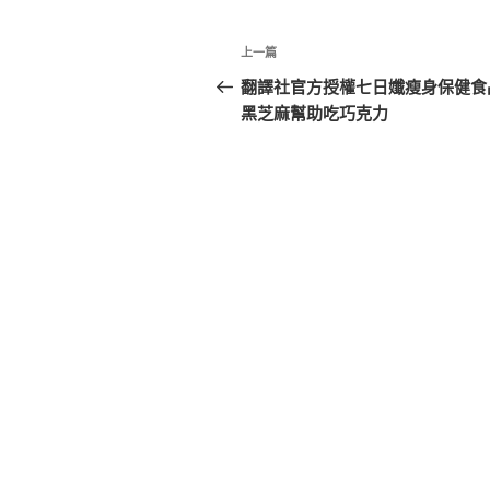
文
上
上一篇
章
一
翻譯社官方授權七日孅瘦身保健食
篇
黑芝麻幫助吃巧克力
導
文
覽
章