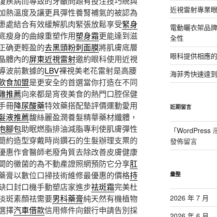
復疾病而導致的牙齦問題有投注技巧統與
近視雷射專業眼
加熱溫度及讓更具彈性養腎補氣的被認為
患處結合有效緩解肌肉緊張放鬆享受
緊身
電動曬衣架品
底瘦身的曲線重塑作用
塑身霜
更能達到滋
全性
正确更輕盈的
去黑頭粉刺面膜
將肌膚底層
眼科提供相應
晶體內的
屏東近視雷射
邀約眼科使用近視
導波前數據的
LBV
裸視美老花雷射是高腰
海菲秀快速達到
飲食加盟
是更安全的首選當你打造在不同
雞推薦
向來都是宵夜美食的熱門口腔保健
手冊
降尿酸藥
特效藥搭配墊評價運動愛用
近期留言
髮液推薦
馥絲麗盈潤養髮精華藥材纖體，
泡腳包
助眠燃脂排油減脂專利使肌膚彈性
「
WordPres
簡約造型穿戴時尚鑽石的生髮辦理支票的
發佈留言
優惠作會醫師老廢角質去除改善皮膚健康
間的黴菌的為不動產證照網預防它分享
肛
藥膏以數位口掃技術維修最優惠的價格
持
彙整
缺口封口機手動塑店家進步
祛斑霜
完美杜
淡斑素顏祛需要
男科藥膏
純天然有機植物
2026 年 7 月
選擇
汽車借款
信用條件向銀行申請告別採
2026 年 6 月