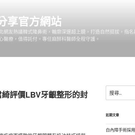
分享官方網站
北網友熱議韓式隆鼻術，輪廓深邃超上鏡，打造自然挺拔，指名
心醫療，值得託付。專任麻醉科醫師全程守護。
搜
綺評價LBV牙齦整形的封
尋
關
鍵
字:
近期文章
白內障手術採