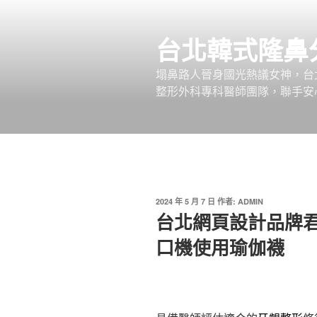
跳
至
台北韓式隆鼻
主
要
塌鼻路人晉身國光熱議女神，台
內
整形外科專科醫師團隊，聯手安
容
發
2024 年 5 月 7 日
作者:
ADMIN
佈
台北網頁設計品牌君
於
口機使用瑜伽襪