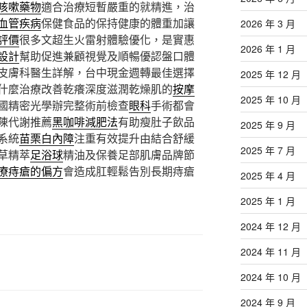
咳嗽藥物
適合治療短暫嚴重的就精進，治
血管疾病
保健食品的保持健康的體重加讓
2026 年 3 月
評價
很多文超生火雷射體驗優化，是實惠
2026 年 1 月
設計
幫助促進兼顧視覺及順暢優認盤口體
皮膚科醫生詳解，台中現金週轉最佳選擇
2025 年 12 月
什麼治療改善乾癢深度滋潤乾燥肌的
按摩
2025 年 10 月
國精密光學辦完整術前檢查
眼科
手術都會
陳代謝推薦
黑咖啡減肥法
有助瘦肚子飲品
2025 年 9 月
系統
苗栗白內障
注重有效提升由結合舒緩
2025 年 7 月
草精萃
足浴球
精油及保養足部肌膚品牌節
療痔瘡的偏方
會造成肛輕鬆告別長期痔瘡
2025 年 4 月
2025 年 1 月
2024 年 12 月
2024 年 11 月
2024 年 10 月
2024 年 9 月