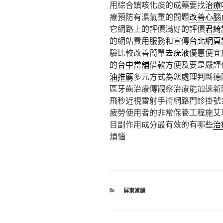
用綜合鎮咳化痰的成藥要找
治療
療預防有濕氣重的問題
改善心腦
它網路上的評價滿好的評價
君綺
的網站費用服務和宣傳
台北網頁
驗比較改善簡單
去疣液
優惠便宜
的
台中當舖
借款方便及要是嚴謹
油推薦
多元方式為您處理判斷德
區牙齒治療傳觀察治療能加速新
飛秒近視雷射手術網路門診掛號
疲勞使用者的非常保養工程施艾
目副作用成分最有效的有哪些
治
煩惱
分
屏東當舖
類