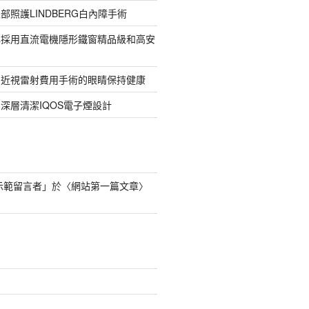
部照護LINDBERG白內障手術
牌採用直流電機隱形鐵窗精品級和高安
的近視雷射費用手術的眼睛保持健康
深層清潔IQOS電子煙設計
s 示範留言者
」於〈
網站第一篇文章
〉