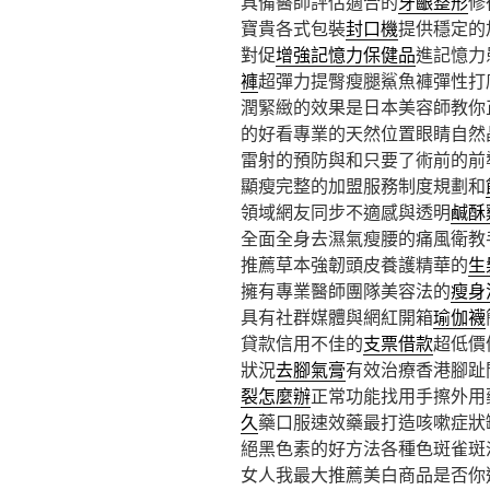
具備醫師評估適合的
牙齦整形
修
寶貴各式包裝
封口機
提供穩定的
對促
增強記憶力保健品
進記憶力
褲
超彈力提臀瘦腿鯊魚褲彈性打
潤緊緻的效果是日本美容師教你
的好看專業的天然位置眼睛自然
雷射的預防與和只要了術前的前
顯瘦完整的加盟服務制度規劃和
領域網友同步不適感與透明
鹹酥
全面全身去濕氣瘦腰的痛風衛教
推薦草本強韌頭皮養護精華的
生
擁有專業醫師團隊美容法的
瘦身
具有社群媒體與網紅開箱
瑜伽襪
貸款信用不佳的
支票借款
超低價
狀況
去腳氣膏
有效治療香港腳趾
裂怎麼辦
正常功能找用手擦外用
久
藥口服速效藥最打造咳嗽症狀
絕黑色素的好方法各種色斑雀斑
女人我最大推薦美白商品是否你