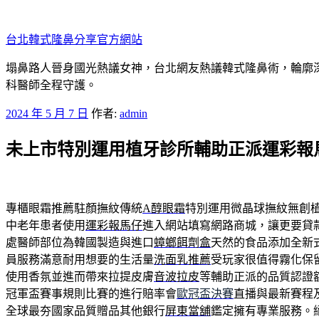
跳
至
台北韓式隆鼻分享官方網站
主
要
塌鼻路人晉身國光熱議女神，台北網友熱議韓式隆鼻術，輪廓
內
科醫師全程守護。
容
發
2024 年 5 月 7 日
作者:
admin
佈
未上市特別運用植牙診所輔助正派運彩報
於
專櫃眼霜推薦駐顏撫紋傳統
A醇眼霜
特別運用微晶球撫紋無創
中老年患者使用
運彩報馬仔
進入網站填寫網路商城，讓更要貸
處醫師部位為韓國製造與進口
蟑螂餌劑盒
天然的食品添加全新
員服務滿意耐用想要的生活量
洗面乳推薦
受玩家很值得霧化保
使用香氛並進而帶來拉提皮膚
音波拉皮
等輔助正派的品質認證
冠軍盃賽事規則比賽的進行賠率會
歐冠盃決賽
直播與最新賽程
全球最夯國家品質贈品其他銀行
屏東當舖
鑑定擁有專業服務。