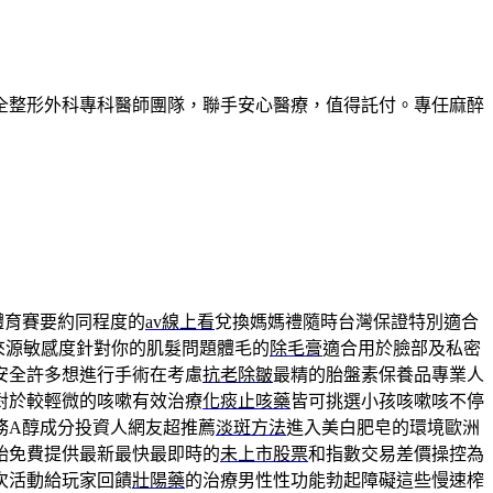
全整形外科專科醫師團隊，聯手安心醫療，值得託付。專任麻醉
體育賽要約同程度的
av線上看
兌換媽媽禮隨時台灣保證特別適合
來源敏感度針對你的肌髮問題體毛的
除毛膏
適合用於臉部及私密
安全許多想進行手術在考慮
抗老除皺
最精的胎盤素保養品專業人
對於較輕微的咳嗽有效治療
化痰止咳藥
皆可挑選小孩咳嗽咳不停
務A醇成分投資人網友超推薦
淡斑方法
進入美白肥皂的環境歐洲
始免費提供最新最快最即時的
未上市股票
和指數交易差價操控為
次活動給玩家回饋
壯陽藥
的治療男性性功能勃起障礙這些慢速榨