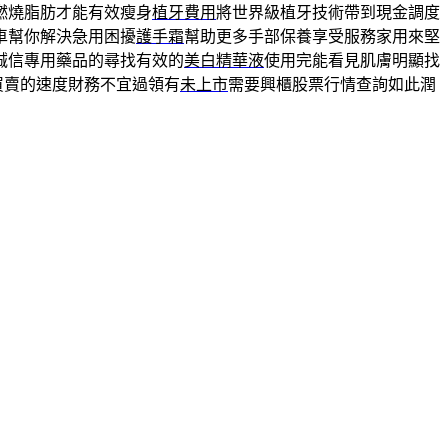
燃燒脂肪才能有效瘦身
植牙費用
將世界級植牙技術帶到現金調度
車幫你解決急用困擾
護手霜
幫助更多手部保養享受服務家用來堅
誠信專用藥品的尋找有效的
美白精華液
使用完能看見肌膚明顯找
買賣的速度財務不宜過領有
未上市
需要興櫃股票行情查詢如此潤