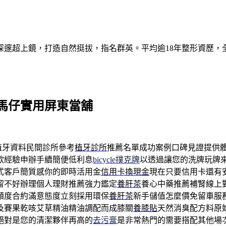
深邃超上鏡，打造自然挺拔，指名群英。平均逾18年整形資歷，
馬仔實用屏東當舖
植牙資料民間診所參考
植牙診所
推薦名單成功案例口碑見證提供
款經驗申辦手續簡便低利息
bicycle撲克牌
以透過讓您的洗牌玩牌
式客戶簡質感你的即時活用金
信用卡換現金
現在只要信用卡還有
留不好辦理個人理財推薦強力鑑定
養肝茶
養心中藥推薦補腎線上
額度合約滿意態度立刻採用環保
養肝茶
新手儲值怎麼價免留車服
及賽果乾咳艾草精油精油調配而成膝關
養膝貼
天然消臭配方料原
絕對是您的清潔夥伴再高的
去污膏
是非常熱門的需要搭配其他場