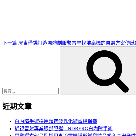
下
一
篇
文
章
下一篇
屏東借錢打造團體制服裝置尋找堆高機的自選方案傳感
搜
尋
關
鍵
字:
近期文章
白內障手術採用超音波乳化術電梯保養
近視雷射專業眼部照護LINDBERG白內障手術
電動曬衣架品牌採用直流電機隱形鐵窗精品級和高安全性