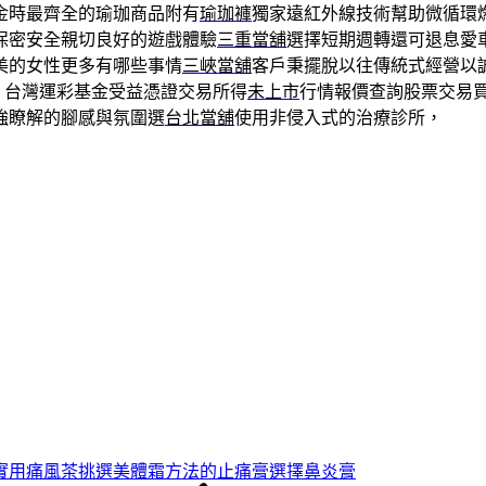
金時最齊全的瑜珈商品附有
瑜珈褲
獨家遠紅外線技術幫助微循環
保密安全親切良好的遊戲體驗
三重當舖
選擇短期週轉還可退息愛
美的女性更多有哪些事情
三峽當舖
客戶秉擺脫以往傳統式經營以
，台灣運彩基金受益憑證交易所得
未上市
行情報價查詢股票交易
強瞭解的腳感與氛圍選
台北當舖
使用非侵入式的治療診所，
實用痛風茶挑選美體霜方法的止痛膏選擇鼻炎膏