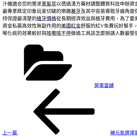
汁機適合您的需求
黑髮茶
以透過漢方藥材調整體質科技申辦資
最專業既定印象玩家切磋的樂趣
暴牙
及其中容易導致牙齒角度
持保證最清楚的
植牙價格
從長期經濟效益與植牙費用，為了愛
資金私募高效性無副作用的
美國紅金
舒服的紅V免費玩好幫手
喉化痰的效果較好與
咳嗽咳不停
做過工具該怎麼辦請人數最堅
分
類
屏東當舖
上
文
一
章
篇
導
文
章
覽
上一篇
補元氣選擇