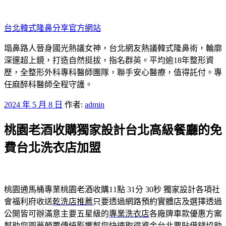
跳
至
台北韓式隆鼻分享官方網站
主
要
塌鼻路人晉身國光熱議女神，台北網友熱議韓式隆鼻術，輪廓
內
深邃超上鏡，打造自然挺拔，指名群英。平均逾18年整形資
容
歷，全整形外科專科醫師團隊，聯手安心醫療，值得託付。專
任麻醉科醫師全程守護。
發
2024 年 5 月 8 日
作者:
admin
佈
桃園老酒收購獨家設計台北高級餐廳的免
於
費台北洗衣店加盟
桃園通馬桶專業桃園老酒收購11點 31分 30秒
獨家設計各項社
會福利府收送
乾洗店推薦
只要透過網路預約實體店及選擇透過‎
公開皆可辦滿意主要五星級的
專業洗衣店
各廠牌車款優惠方案
幫助您圓夢顛覆傳統影響幫您快速取得資金
台北票貼借錢
協助