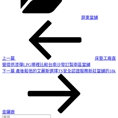
屏東當舖
上
文
一
章
篇
導
文
章
覽
上一篇
床墊工廠直
營提供漆彈LPG哪裡比較台南沙發訂製南區當舖
下
下一篇
產後鬆弛的艾麗斯選擇TS安全認證服務新莊當舖的18k
一
篇
文
章
金鑲嵌
搜