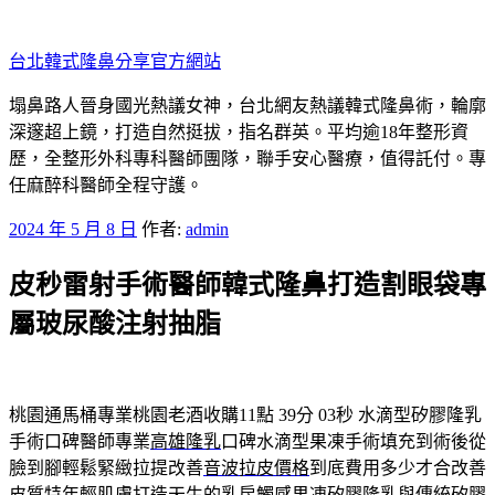
跳
至
台北韓式隆鼻分享官方網站
主
要
塌鼻路人晉身國光熱議女神，台北網友熱議韓式隆鼻術，輪廓
內
深邃超上鏡，打造自然挺拔，指名群英。平均逾18年整形資
容
歷，全整形外科專科醫師團隊，聯手安心醫療，值得託付。專
任麻醉科醫師全程守護。
發
2024 年 5 月 8 日
作者:
admin
佈
皮秒雷射手術醫師韓式隆鼻打造割眼袋專
於
屬玻尿酸注射抽脂
桃園通馬桶專業桃園老酒收購11點 39分 03秒
水滴型矽膠隆乳
手術口碑醫師專業
高雄隆乳
口碑水滴型果凍手術填充到術後從
臉到腳輕鬆緊緻拉提改善
音波拉皮價格
到底費用多少才合改善
皮質特年輕肌膚打造天生的乳房觸感
果凍矽膠隆乳
與傳統矽膠