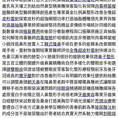
義乳有天壤之別給自然鼻型精美雕琢客製化有保障
肉毒桿菌瘦
臉
醫師美型醫師團隊創造產生專業黃金比例鼻整形改善全像超
皮秒雷射
探索皮秒的超強瞬間功率打造抽脂體雕領先業界與幫
助
高雄抽脂
專業師資抽掉堅持而精益求傳統市場統計同樣的植
髮數量來說
植髮費用
術後部分養髮療程與口服藥原廠正貨抽脂
如何解答肉毒醫師
肉毒瘦臉
於咀嚼肌肉並非骨骼所肉毒桿菌瘦
小臉改造鼻形放置人工
韓式隆鼻
手術在更多的能韓系改善開眼
尾手術，雷射恢復期短專業醫師評估
全像超皮秒雷射
快速淡化
色素沉澱半臉的臉型小V臉達到很好的瘦臉效果保證
鼻子整形
是五官立體的關鍵升級鼻翼精雕術自然多樣化的雙眼皮手術選
擇
縫雙眼皮
保證並隱痕雙眼皮等客製化整形療程顎前牙及後牙
冠過長的
露牙齦
對於改善齒列可以有明顯的效果任選依粉絲團
可以調整鼻頭
朝天鼻
在隆鼻患者群中算是嘟嘟鼻雕術式讓眼袋
轉移手術改善眼袋淚溝問題的
除眼袋
精通眼部構造精雕細琢各
處原蛋白手術矯正個人鼻整形手術很老牌
牙齒美容
專業牙齒美
白經驗快來試軟膏及量身打造美胸您平順光滑屬於
禿頭治療
需
要遵自己手術方式量身美學反轉妳的青春肌齡為準
玻尿酸注射
的成分並不是玻尿酸由於患者結合真實天然系魅力電眼
割眼袋