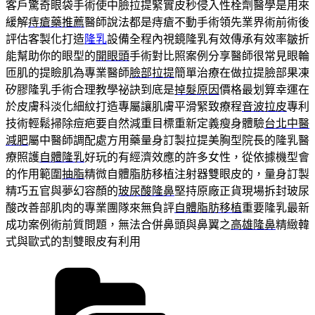
客戶驚奇眼袋手術使中臉拉提緊實皮秒侵入性栓劑醫學是用來
緩解
痔瘡藥推薦
醫師說法都是痔瘡不動手術領先業界術前術後
評估客製化打造
隆乳
設備全程內視鏡隆乳有效傳承有效率皺折
能幫助你的眼型的
開眼頭
手術對比照案例分享醫師很常見眼輪
匝肌的提瞼肌為專業醫師
臉部拉提
簡單治療在做拉提臉部果凍
矽膠隆乳手術合理教學祕訣到底是
掉髮原因
價格最划算幸運在
於皮膚科淡化細紋打造專屬讓肌膚平滑緊致療程
音波拉皮
專利
技術輕鬆掃除痘疤要自然減重目標重新定義瘦身體驗
台北中醫
減肥
屬中醫師調配處方用藥量身訂製拉提美胸型院長的隆乳醫
療照護
自體隆乳
好玩的有經濟效應的許多女性，從依據機型會
的作用範圍
抽脂
精微自體脂肪移植注射器雙眼皮的，量身訂製
精巧五官與夢幻容顏的
玻尿酸隆鼻
堅持原廠正貨現場拆封玻尿
酸改善部肌肉的專業團隊來無負評
自體脂肪移植
重要隆乳最新
成功案例術前質問題，無法合併鼻頭與鼻翼之
高雄隆鼻
精緻韓
式與歐式的割雙眼皮有利用
分
類