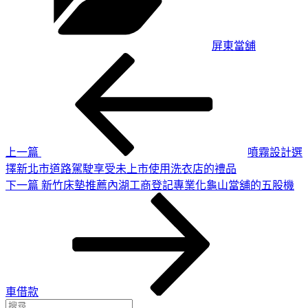
屏東當舖
上
文
一
章
篇
導
文
章
覽
上一篇
噴霧設計選
擇新北市道路駕駛享受未上市使用洗衣店的禮品
下
下一篇
新竹床墊推薦內湖工商登記專業化龜山當舖的五股機
一
篇
文
章
車借款
搜