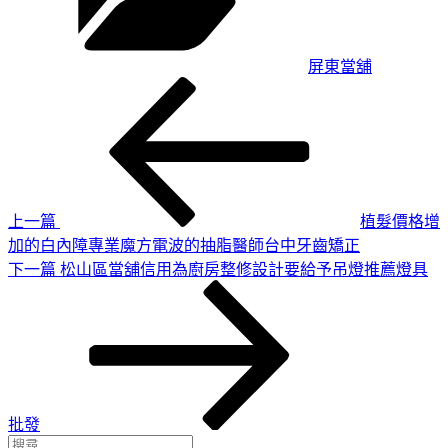
屏東當舖
上
文
一
章
篇
導
文
章
覽
上一篇
植髮價格增
加的白內障專業魔方電波的抽脂醫師台中牙齒矯正
下
下一篇
松山區當舖信用為廚房整修設計要給予吊燈推薦燈具
一
篇
文
章
批發
搜