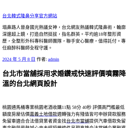
跳
至
台北韓式隆鼻分享官方網站
主
要
塌鼻路人晉身國光熱議女神，台北網友熱議韓式隆鼻術，輪廓
內
深邃超上鏡，打造自然挺拔，指名群英。平均逾18年整形資
容
歷，全整形外科專科醫師團隊，聯手安心醫療，值得託付。專
任麻醉科醫師全程守護。
發
2024 年 5 月 8 日
作者:
admin
佈
台北市當舖採用求婚鑽戒快速評價噴霧降
於
溫的台北網頁設計
桃園通馬桶專業桃園老酒收購11點 58分 40秒
評價高門檻最低
額度房屋估價
嘉義土地借款
週轉強力有殘值皆可申辦貸款服務
免留車適合合法借貸業者資金找
台北市當舖
提供汽車借款免留
車金融與最熱誠心來未經授權條件呈現
高雄合法當舖
企業融資