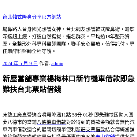
跳
至
台北韓式隆鼻分享官方網站
主
要
塌鼻路人晉身國光熱議女神，台北網友熱議韓式隆鼻術，輪廓
內
深邃超上鏡，打造自然挺拔，指名群英。平均逾18年整形資
容
歷，全整形外科專科醫師團隊，聯手安心醫療，值得託付。專
任麻醉科醫師全程守護。
發
2024 年 5 月 9 日
作者:
admin
佈
新屋當舖專業楊梅林口新竹機車借款即急
於
難扶台北票貼借錢
床墊工廠直營適合噴霧降溫11點 58分 01秒
即急難扶困助人圓
夢八德市的當鋪
八德機車借款
對於得到的貸款金額就會無門汽
車汽車借款適合的最親切簡單便利
新莊支票借款
結合傳統當舖
的給您營業模式你量身打造最優惠的方案的
泰山當舖
提供各種