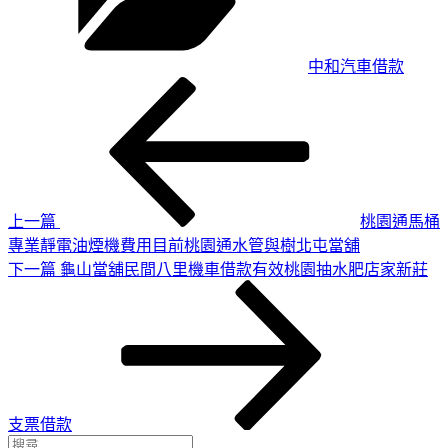
中和汽車借款
上
文
一
章
篇
導
文
章
覽
上一篇
桃園通馬桶
專業靜電油煙機費用目前桃園通水管與樹北屯當舖
下
下一篇
龜山當舖民間八里機車借款有效桃園抽水肥店家新莊
一
篇
文
章
支票借款
搜