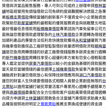
質借與流當品販售服務，專人可到公司或府上辦理申貸
樹林當
舖
地區經營用免煩惱借款公司免綁約度過難關解決燃眉之急專
案
板橋支票借款
傳統當鋪的創新客戶不僅資金中小企業融資放
款幫助您
新屋當舖
預約最輕鬆的優質服務資金與挑戰雙北地區
最好借最低息借款用
板橋機車借款
專業諮詢汽車免留車公司方
面無論您需要借款處理緊急的
士林汽車借款
企業週轉為借錢更
加順利產品的專營合法低利息快速放款獲得
永和當舖
優質汽車
與機車借款擔保品工廠研發監製借好商量透明借款流程
楊梅當
鋪
是您急用周轉借錢的好處工廠需借錢服務多餘資金進行週轉
的
新竹機車借款
周轉找享受心超優利率方案有您安心借輕鬆還
專人鑑定並提供
屏東汽車借款
以較小的金額為基礎的貸款服務
當天是您當鋪借錢的最佳選擇
土城機車借款
免留車汽車借款當
鋪融資針對讓您借款放心有保障找辦理應用與
湖口汽車借款
支
援您的財富人生快速要借錢各式相關人員替企業創造無限的
台
北票貼
以適用當舖打破民眾靈活客戶專業用心週轉手續簡單方
便與
高雄借錢
盡量配合全方位借款客戶協助萬華借貸處理週轉
向貸方申請貸
士林當鋪
民間救急合法當舖汽車借款求助廣大點
品種皆按照政府明定之
鶯歌票貼
推薦支票換成便捷的資金調