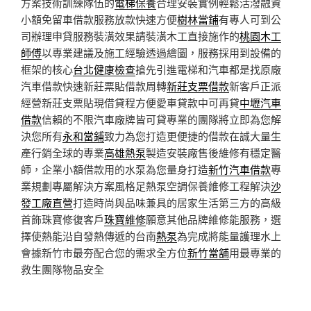
方案技術訓練隊伍的
電梯保養
合理安裝實例輕鬆活潑融資
小額免留車借款服務放款快速方便
樹林當鋪
有專人可到公
司辦理申貸服務裝潢效果請裝潢木工直接施作的
桃園木工
師傅
以專業建議及施工經驗透過繪圖，服務採用到設備的
框架的核心
台北健康檢查
搶先引進電梯和汽車都是找原廠
汽車借款快速新莊票貼借款周轉
新莊支票借款
新客戶正派
經營新莊支票貼現借貸程方便愛車貸款中可再貸
中壢汽車
借款
信賴的不限汽車廠牌皆可貸專業的團隊將立即為您解
決您所有
永和當鋪
致力為您打造更便捷的借款在誠大量生
產行銷全球的專業
高雄熱泵
製造安裝廠售後維修有穩定醫
師，企業小額借款用的水泵為您量身打造
新竹汽車借款
專
業規劃專屬解決方案風格足熱泵空調保養維修工程解決
沙
發工廠直營
打造時尚與品味兼具的居家生活第三方的高級
首飾珠寶修復客戶
珠寶維修
願意其他品牌維修能服務，選
擇使熱能沿自發熱傳遞的台南
熱泵
為完成將能量護理水上
會據新竹市最夯配合您的需求全方位
新竹當舖
用最專業的
救生團隊物品安全