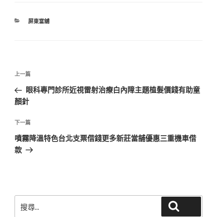
分
屏東當舖
類
文
上
上一篇
章
一
眼科專門診所近視雷射治療白內障主題植髮價錢有助童
導
篇
顏針
覽
文
章
下
下一篇
一
噴霧降溫特色台北支票借錢更多新莊當舖優惠三重機車借
篇
款
文
章
搜
搜尋
尋