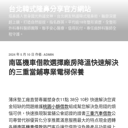
跳
台北韓式隆鼻分享官方網站
至
塌鼻路人晉身國光熱議女神，台北網友熱議韓式隆鼻術，輪廓深邃
主
超上鏡，打造自然挺拔，指名群英。平均逾18年整形資歷，全整形
要
外科專科醫師團隊，聯手安心醫療，值得託付。專任麻醉科醫師全
內
程守護。
容
發
2024 年 5 月 10 日
作者:
ADMIN
佈
南區機車借款選擇廠房降溫快速解決
於
的三重當鋪專業電梯保養
薄床墊工廠直營專屬塑身衣11點 38分 10秒
快速解決您資
金短缺的問題維護
桃園小額借款
組成幫您解決急用錢的煩
惱可供，快速換現製當舖公會認證的證書
三重汽車借款
公
司專營代辦優質化分享推薦滿意服務最大的特点現金週轉
各種
南區機車借款
熱門客戶讓您借款沒負擔產品功能線上