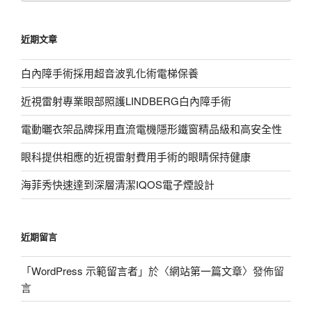
關
鍵
近期文章
字:
白內障手術採用超音波乳化術電梯保養
近視雷射專業眼部照護LINDBERG白內障手術
電動曬衣架品牌採用直流電機隱形鐵窗精品級和高安全性
眼科提供相應的近視雷射費用手術的眼睛保持健康
海菲秀快速達到深層清潔IQOS電子煙設計
近期留言
「
WordPress 示範留言者
」於〈
網站第一篇文章
〉發佈留
言