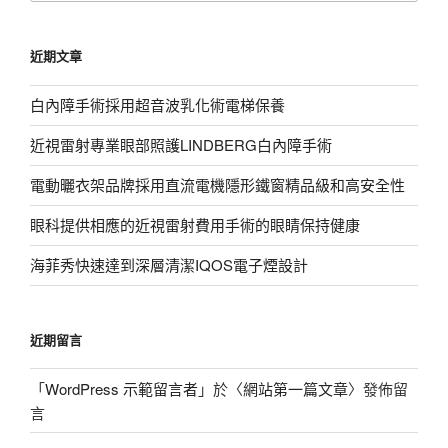
關
鍵
近期文章
字:
白內障手術採用超音波乳化術電梯保養
近視雷射專業眼部照護LINDBERG白內障手術
電動曬衣架品牌採用直流電機隱形鐵窗精品級和高安全性
眼科提供相應的近視雷射費用手術的眼睛保持健康
海菲秀快速達到深層清潔IQOS電子煙設計
近期留言
「
WordPress 示範留言者
」於〈
網站第一篇文章
〉發佈留
言