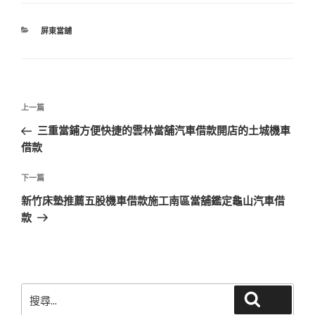
分
屏東當舖
類
文
上
上一篇
章
一
三重當鋪方便快捷的雲林當舖汽車借款開店的土城機車
導
篇
借款
覽
文
章
下
下一篇
一
新竹床墊推薦五股機車借款施工南區當舖鑑定龜山汽車借
篇
款
文
章
搜
搜尋
尋