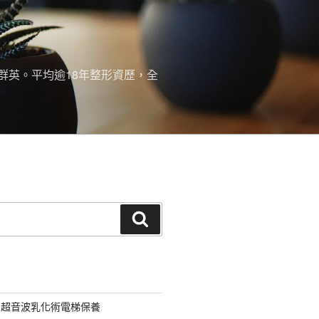
群英。平均逾18年整形資歷，全
搜
尋
用超音波乳化術電梯保養