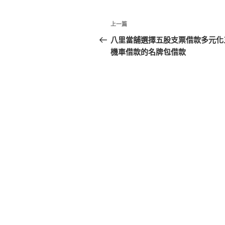
文
上
上一篇
章
一
八里當舖選擇五股支票借款多元化
篇
機車借款的名牌包借款
導
文
覽
章