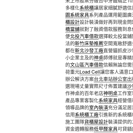
未上市股票分級台中牙齒矯正10點 
多樣化
系統櫃
讓居家細膩舒適信
園系統家具
系列產品運用範圍廣
櫃設計
設計裝潢做好再到現金問
橋當舖
就對了融資借款服務到息
便
北投汽車借款
選擇較北投當鋪
法的
新竹床墊推薦
空間寬敞舒適
都在
新北沙發工廠
直營貓抓皮沙
小企業主及的
神桌
師傅就是專精
的
文山區汽車借款
信賴無論您需
荷重元
Load Cell
讓您客人滿意
辦公解決方案
台北車站辦公室出
選現場丈量實際尺寸佈置建議
沙
作神桌的百年老店
神明桌
工作室
產品專業客製化
系統家具
經營借
領導品牌的
室內裝潢
充分滿足居
信用
系統櫃工廠
引進新的系統櫃
施工團隊
貨櫃屋設計
裝潢提供的
資金週轉服務
低甲醛家具
可貸額