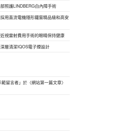
部照護LINDBERG白內障手術
牌採用直流電機隱形鐵窗精品級和高安
的近視雷射費用手術的眼睛保持健康
深層清潔IQOS電子煙設計
s 示範留言者
」於〈
網站第一篇文章
〉