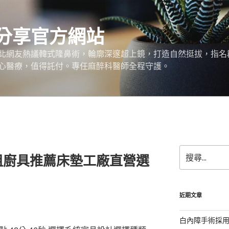
分享官方網站
北網友熱議韓式隆鼻術，輪廓深邃超上鏡，打造自然挺拔，指名
心醫療，值得託付。專任麻醉科醫師全程守護。
搜
租廚具推薦床墊工廠直營選
尋
關
鍵
字:
近期文章
白內障手術採