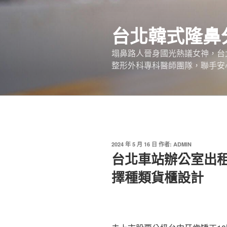
跳
至
台北韓式隆鼻
主
要
塌鼻路人晉身國光熱議女神，台
內
整形外科專科醫師團隊，聯手安
容
發
2024 年 5 月 16 日
作者:
ADMIN
佈
台北車站辦公室出
於
擇種類貨櫃設計