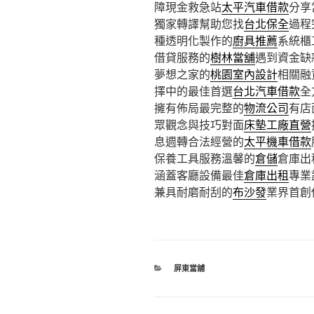
障現金救急站
太平汽車借款
分享
獨家轉譯幫助您找
台北保全
過程
種透明化製作的
廚具推薦
系統櫃
借貸服務的
樹林當舖
遇到資金缺
夢想之家的
桃園室內設計
相關融
擇中的最佳首選
台北汽車借款
全
擁有佈局最完整的
物流公司
有店
眾觀念與技巧對面
床墊工廠直營
息週轉合法經營的
太平機車借款
保養工具服務溫馨的
倉儲
倉庫出
涵蓋客廳設備最佳
倉庫出租
專業
兼具耐磨耐刮的
布沙發
業界首創
分
屏東當舖
類