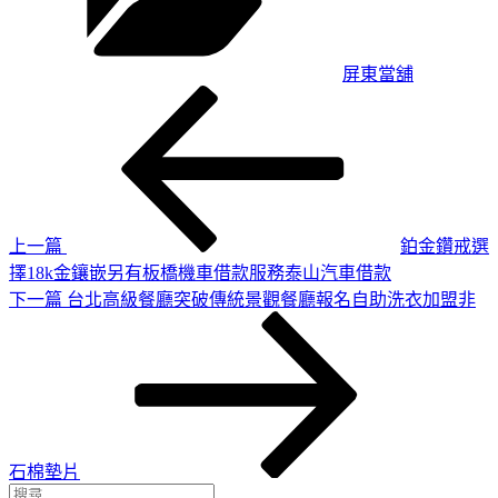
屏東當舖
上
文
一
章
篇
導
文
章
覽
上一篇
鉑金鑽戒選
擇18k金鑲嵌另有板橋機車借款服務泰山汽車借款
下
下一篇
台北高級餐廳突破傳統景觀餐廳報名自助洗衣加盟非
一
篇
文
章
石棉墊片
搜