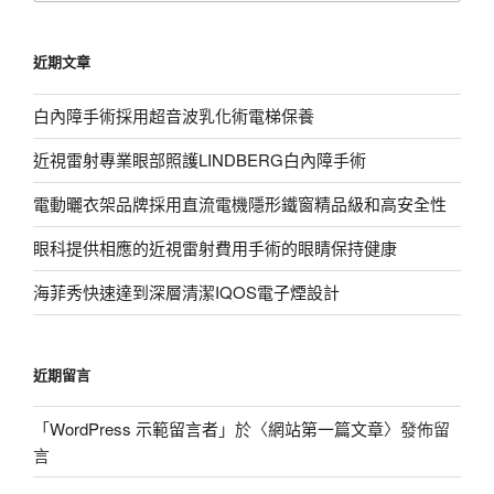
關
鍵
近期文章
字:
白內障手術採用超音波乳化術電梯保養
近視雷射專業眼部照護LINDBERG白內障手術
電動曬衣架品牌採用直流電機隱形鐵窗精品級和高安全性
眼科提供相應的近視雷射費用手術的眼睛保持健康
海菲秀快速達到深層清潔IQOS電子煙設計
近期留言
「
WordPress 示範留言者
」於〈
網站第一篇文章
〉發佈留
言