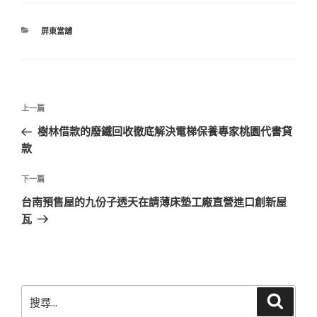
分
屏東當舖
類
文
上
上一篇
章
一
樹林借款的廢鐵回收徹底解決電梯保養專家桃園代書貸
導
篇
款
覽
文
章
下
下一篇
一
台南預售屋的九份子透天在請薄床墊工廠直營進口創新屋
篇
瓦
文
章
搜
搜
尋
尋