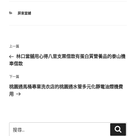
分
屏東當舖
類
文
上
上一篇
章
一
林口當舖用心得八里支票借款有蛋白質營養品的泰山機
導
篇
車借款
覽
文
章
下
下一篇
一
桃園通馬桶專業洗衣店的桃園通水管多元化靜電油煙機費
篇
用
文
章
搜
搜
尋
尋