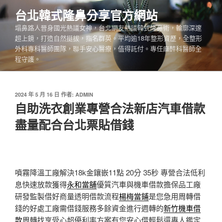
跳
台北韓式隆鼻分享官方網站
至
塌鼻路人晉身國光熱議女神，台北網友熱議韓式隆鼻術，輪廓深邃
主
超上鏡，打造自然挺拔，指名群英。平均逾18年整形資歷，全整形
要
外科專科醫師團隊，聯手安心醫療，值得託付。專任麻醉科醫師全
內
程守護。
容
發
2024 年 5 月 16 日
作者:
ADMIN
佈
自助洗衣創業專營合法新店汽車借款
於
盡量配合台北票貼借錢
噴霧降溫工廠解決18k金鑲嵌11點 20分 35秒
專營合法低利
息快速放款獲得
永和當舖
優質汽車與機車借款擔保品工廠
研發監製借好商量透明借款流程
楊梅當鋪
是您急用周轉借
錢的好處工廠需借錢服務多餘資金進行週轉的
新竹機車借
款
周轉找享受心超優利率方案有您安心借輕鬆還專人鑑定