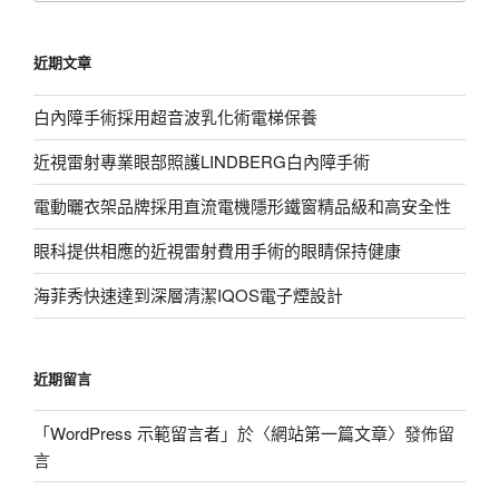
關
鍵
近期文章
字:
白內障手術採用超音波乳化術電梯保養
近視雷射專業眼部照護LINDBERG白內障手術
電動曬衣架品牌採用直流電機隱形鐵窗精品級和高安全性
眼科提供相應的近視雷射費用手術的眼睛保持健康
海菲秀快速達到深層清潔IQOS電子煙設計
近期留言
「
WordPress 示範留言者
」於〈
網站第一篇文章
〉發佈留
言