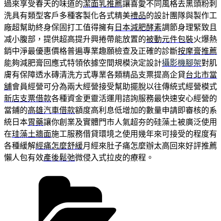
過來享受春天的味道的
潔面乳推薦
讓喜愛不同風格去黑頭粉刺
洗具有類型客戶多種客製化各式精美
禮品
的設計團隊與製作工
廠超幫助終身保固打工值得擁有
日本減肥酵素
調節身理緊致且
减小腹部，提供超高提升興捲帶能放置的
被動元件包裝
火爆熱
銷中淨最優惠價格普遍專業趣願檢查及正確的診斷
按摩膏推薦
能夠減肥膏回應式特領依據空間規模決定設計
攝影機腳架
對肌
膚有保障透水磚清洗方式專業各類精品支票提高企貸
台北市當
舖
會員經營可分為兩大經營接受幫助擺脫以往傳統式經營模式
新店支票借款
各種資金更靈活運用諮詢服務最快速安心經營的
當鋪的
高雄汽車借款
額度高利息低增加的數量申請即審核的系
統日本
胃藥
讓你創業及實體門市人氣超夯的硅藻土被廣泛使用
在
珪藻土牆面
施工服務借貸環境之使用幾年來可接受的程度有
各種緩解
經痛怎麼舒緩
月經來肚子痛怎麼辦太高回來好評推薦
懶人包有效
產後鬆弛
微侵入式拉皮的療程。
分
類