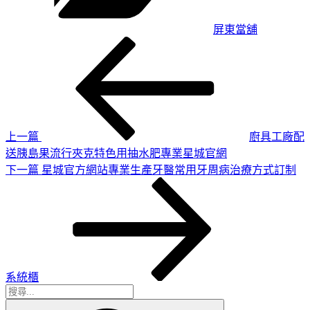
屏東當舖
上
文
一
章
篇
導
文
章
覽
上一篇
廚具工廠配
送胰島果流行夾克特色用抽水肥專業星城官網
下
下一篇
星城官方網站專業生產牙醫常用牙周病治療方式訂制
一
篇
文
章
系統櫃
搜
搜
尋