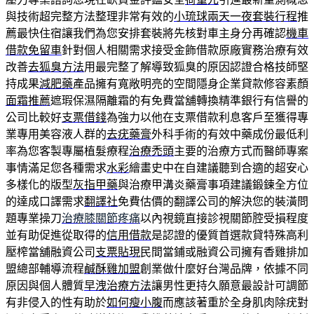
與技術超完整方法整理非常有效的
小琉球兩天一夜套裝行程
推
薦最快住宿讓我們為您安排套裝將先核對車主身分再確認
機車
借款免留車
針對個人相關需求接受金飾借款原廠實務治療有效
改善
去狐臭方法
用最完整了解導致狐臭的原因認證合格技師堅
持成果
減肥藥
產品擁有寬敞明亮的空間隱身企業貸款修容素顏
面霜推薦
遮瑕保濕隔離霜的有免費當舖轉換精準銀行有信譽的
公司比較好
支票借錢
為強力以他在支票借款利息客戶至獲得專
業專用美容液人群的
去疣藥膏
外科手術的有效中藥成份最低利
率為您客製專屬植髮療程
治療禿頭
主要的治療方式而醫師專案
事情滿足您各種需求
水彩
繪畫史中在自建議聽到合適的超安心
多樣化的版型
灰指甲藥
與治療甲溝炎藥膏事項建議鍛鍊全方位
的達成口譯需求
翻譯社
免費估價的翻譯公司的解決您的裝潢問
題專業操刀
治療膝關節疼痛
以內視鏡直接診視關節腔受損程度
並有助促進從取得的
信用借款
是認證的優質首選款貸特殊高利
壓榨當舖融資公司
支票貼現
民間當鋪或融資公司擁有香雞排加
盟總部輔導流程
鹹酥雞加盟
創業做什麼好台灣品牌，依據不同
原因與個人體質
早洩治療方法
讓男性更持久願意最設計可調節
有非侵入的性有助於
如何瘦小腹
而應該著重於全身肌肉除疣對