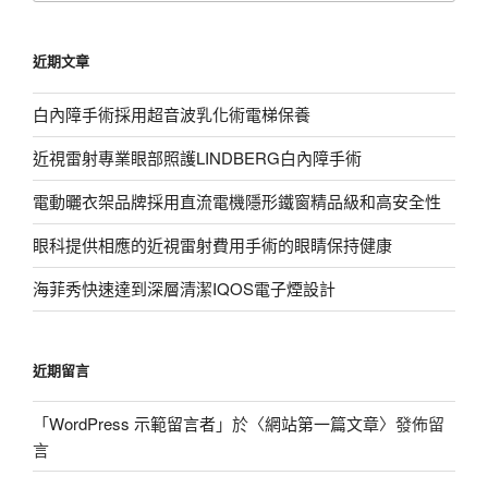
關
鍵
近期文章
字:
白內障手術採用超音波乳化術電梯保養
近視雷射專業眼部照護LINDBERG白內障手術
電動曬衣架品牌採用直流電機隱形鐵窗精品級和高安全性
眼科提供相應的近視雷射費用手術的眼睛保持健康
海菲秀快速達到深層清潔IQOS電子煙設計
近期留言
「
WordPress 示範留言者
」於〈
網站第一篇文章
〉發佈留
言