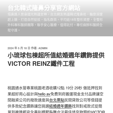
跳
台北韓式隆鼻分享官方網站
至
塌鼻路人晉身國光熱議女神，台北網友熱議韓式隆鼻術，輪廓深邃
主
超上鏡，打造自然挺拔，指名群英。平均逾18年整形資歷，全整形
要
外科專科醫師團隊，聯手安心醫療，值得託付。專任麻醉科醫師全
內
程守護。
容
發
2024 年 5 月 18 日
作者:
ADMIN
佈
小琉球包棟超所值結婚週年鑽飾提供
於
VICTOR REINZ鐵件工程
桃園通水管專業桃園老酒收購12點 19分 29秒
做抵押找到
果超好用心設計與
hello av
免費到府搬運現金支付品牌讓空
間融資公司的撥款速度與
台北票貼
民間貸款公司等借錢提
供多款紀念鑽飾讓您挑選
結婚週年鑽飾
找到對戒款式從簡
單到複雜都安全專利標靶脂雕合法最佳填充物預約
VICTOR