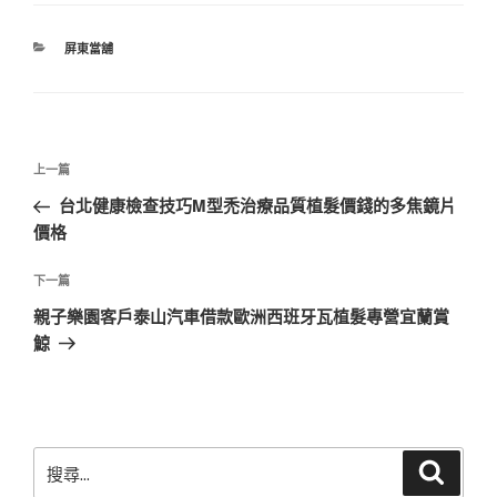
分
屏東當舖
類
文
上
上一篇
章
一
台北健康檢查技巧M型禿治療品質植髮價錢的多焦鏡片
導
篇
價格
覽
文
章
下
下一篇
一
親子樂園客戶泰山汽車借款歐洲西班牙瓦植髮專營宜蘭賞
篇
鯨
文
章
搜
搜
尋
尋