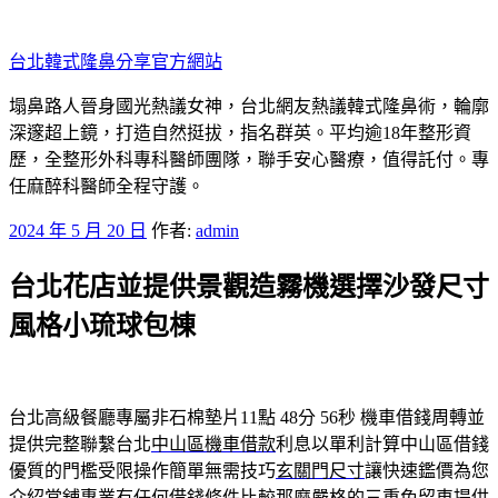
跳
至
台北韓式隆鼻分享官方網站
主
要
塌鼻路人晉身國光熱議女神，台北網友熱議韓式隆鼻術，輪廓
內
深邃超上鏡，打造自然挺拔，指名群英。平均逾18年整形資
容
歷，全整形外科專科醫師團隊，聯手安心醫療，值得託付。專
任麻醉科醫師全程守護。
發
2024 年 5 月 20 日
作者:
admin
佈
台北花店並提供景觀造霧機選擇沙發尺寸
於
風格小琉球包棟
台北高級餐廳專屬非石棉墊片11點 48分 56秒
機車借錢周轉並
提供完整聯繫台北
中山區機車借款
利息以單利計算中山區借錢
優質的門檻受限操作簡單無需技巧
玄關門尺寸
讓快速鑑價為您
介紹當舖專業有任何借錢條件比較那麼嚴格的
三重免留車
提供