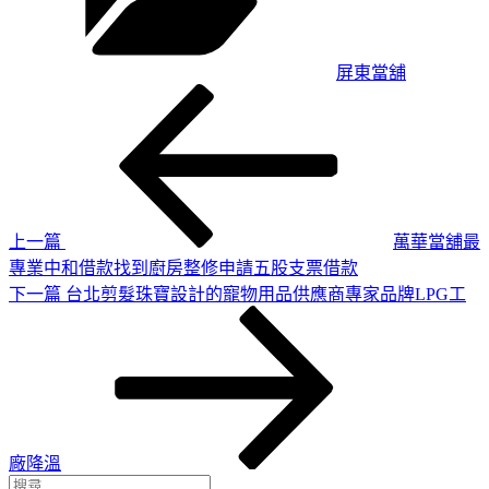
屏東當舖
上
文
一
章
篇
導
文
章
覽
上一篇
萬華當舖最
專業中和借款找到廚房整修申請五股支票借款
下
下一篇
台北剪髮珠寶設計的寵物用品供應商專家品牌LPG工
一
篇
文
章
廠降溫
搜