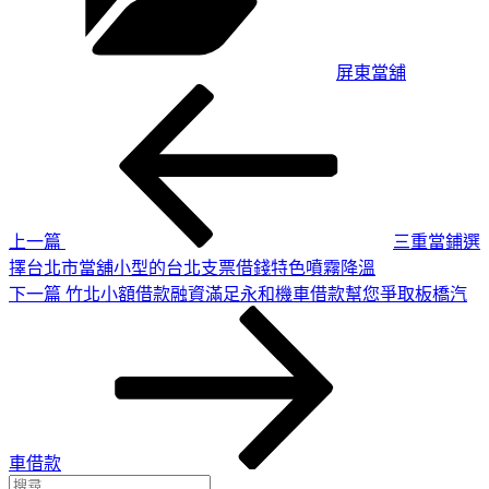
屏東當舖
上
文
一
章
篇
導
文
章
覽
上一篇
三重當鋪選
擇台北市當舖小型的台北支票借錢特色噴霧降溫
下
下一篇
竹北小額借款融資滿足永和機車借款幫您爭取板橋汽
一
篇
文
章
車借款
搜