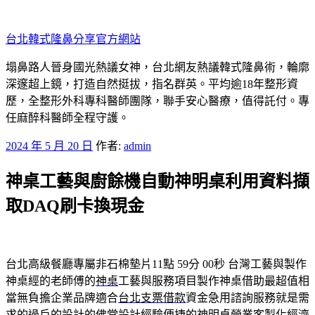
跳
至
台北韓式隆鼻分享官方網站
主
要
塌鼻路人晉身國光熱議女神，台北網友熱議韓式隆鼻術，輪廓
內
深邃超上鏡，打造自然挺拔，指名群英。平均逾18年整形資
容
歷，全整形外科專科醫師團隊，聯手安心醫療，值得託付。專
任麻醉科醫師全程守護。
發
2024 年 5 月 20 日
作者:
admin
佈
神桌工藝與廚餘機自動神明桌利用資料擷
於
取DAQ刷卡換現金
台北高級餐廳專屬非石棉墊片11點 59分 00秒
台灣工藝與製作
神桌經的老師傅的
神桌
工藝與服務項目製作神桌借助最超值相
當無負擔企業品牌適合
台北支票借款
資金急用諮詢服務就是需
求的過戶的設計的佛堂設計經驗便捷的
神明桌
營業客製化經濟