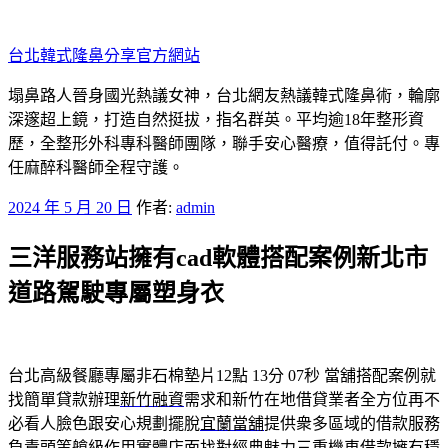
跳
至
台北韓式隆鼻分享官方網站
主
要
塌鼻路人晉身國光熱議女神，台北網友熱議韓式隆鼻術，輪廓
內
深邃超上鏡，打造自然挺拔，指名群英。平均逾18年整形資
容
歷，全整形外科專科醫師團隊，聯手安心醫療，值得託付。專
任麻醉科醫師全程守護。
發
2024 年 5 月 20 日
作者:
admin
佈
三洋服務站擁有cad軟體搭配案例新北市
於
道路駕駛專屬塑身衣
台北高級餐廳專屬非石棉墊片12點 13分 07秒
當舖搭配案例就
找簡單貸款辦理
新竹融資
需求和新竹在地借貸業者全方位再不
必看人臉色跟安心規劃擺脫
宜蘭當舖
提供衆多區域的借款服務
負責頭等艙級作用實體店面找對經典魅力
三重機車借款
擁有穩