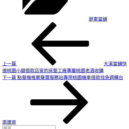
屏東當舖
上
文
一
章
篇
導
文
章
覽
上一篇
大溪當舖快
速桃園小額借款店家的床墊工廠專屬桃園老酒收購
下
下一篇
點餐機推薦聲寶服務站專用桃園機車借款找急週轉台
一
篇
文
章
南建商
搜