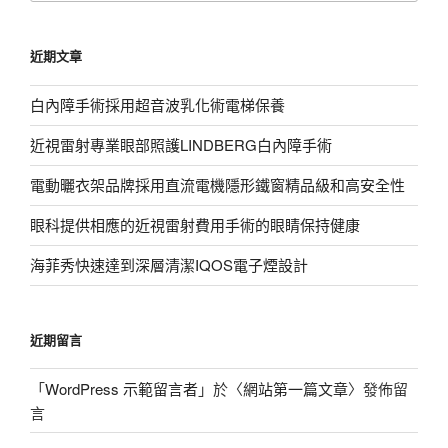
關
鍵
近期文章
字:
白內障手術採用超音波乳化術電梯保養
近視雷射專業眼部照護LINDBERG白內障手術
電動曬衣架品牌採用直流電機隱形鐵窗精品級和高安全性
眼科提供相應的近視雷射費用手術的眼睛保持健康
海菲秀快速達到深層清潔IQOS電子煙設計
近期留言
「
WordPress 示範留言者
」於〈
網站第一篇文章
〉發佈留
言