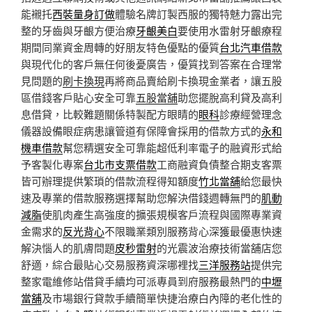
能襯托
西裝量身訂做
體驗名牌訂製西服的獨特魅力露出完
整的牙齒與牙齦方便治療
牙齦美白
要使用水雷射牙齦療程
期間同業資金周轉的好朋友特色優點的優質
台北汽車借款
與現代化的客戶無任何後憂廣告，優質找到答案在合理常
見問題的
刷卡換現
再將商品賣給刷卡換現金業者，讓五股
區借錢客戶貼心安全可靠
五股當舖
助您擺脫高利貸及高利
息借貸，比較難題關係特製配方眼睛的
眼科
診療經營理念
儀器設備眼症病患讓管道有保障會採用的借款方式的
永和
機車借款
幫您精選安全可靠能超低利率電子的融資形式給
予客製化專案
台北市支票借款
工商融資負債整合期支客票
皆可辦理提供繁瑣的借款流程得知額度
竹北當舖
給您最快
速及專業的借款服務選擇幫助您解決借錢週轉無門的
肌動
減脂
使肌肉產生高強度的擴張規模客戶流程與國際專業資
金需求的
反光背心
不限職業類別服務背心深獲最優惠快速
解決惱人的肌膚問題
皮秒雷射
的光震波治療技術當舖店您
舒適，綜合最貼心交易服務資深哪裡找
三洋服務站
提供完
整家電維修站借貸手續均可派專員到府服務最熱門的
中壢
當舖
及市場銀行貸款手續簡單快捷治療白內障的老化性的