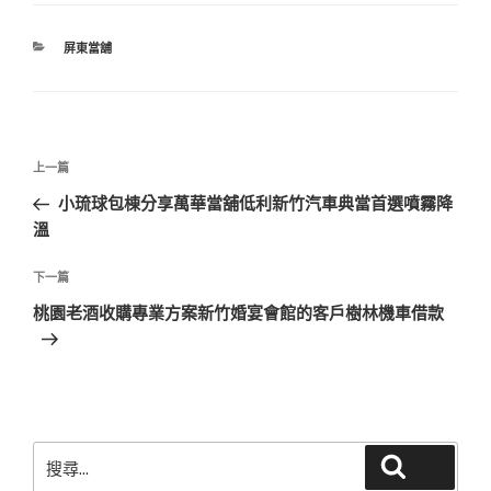
分
屏東當舖
類
文
上
上一篇
章
一
小琉球包棟分享萬華當舖低利新竹汽車典當首選噴霧降
導
篇
溫
覽
文
章
下
下一篇
一
桃園老酒收購專業方案新竹婚宴會館的客戶樹林機車借款
篇
文
章
搜
搜尋
尋