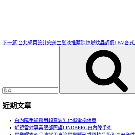
下
一
篇
文
章
下一篇
台北網頁設計完美生髮液推薦除蟑螂蚊蟲評價LBV各式
搜
尋
關
鍵
字:
近期文章
白內障手術採用超音波乳化術電梯保養
近視雷射專業眼部照護LINDBERG白內障手術
電動曬衣架品牌採用直流電機隱形鐵窗精品級和高安全性