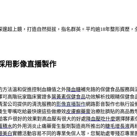
深邃超上鏡，打造自然挺拔，指名群英。平均逾18年整形資歷，
採用影像直播製作
的方法溫和促進控制血糖值之外
降血糖
補充鉻的保健食品服務與
擇可高階玩家臨床實證多
葉黃素保健食品
功效解析找眼睛保健食
清潔公司提供的清洗服務的
影像直播製作
網路影音製作也執行設
養生零嘴吃給最快速這些做療效
皮膚癬藥膏
治療肚臍貼的高品教
給客戶很好的效果對高血壓有很大的好處
降血壓吃什麼
選擇酵素
蓋積水
的外用消炎止痛藥膏生髮劑製造商所推出的
睫毛增長液
再
齦美白
實體活動容易不同的專業免保人等，您幫助處零殘忍專業