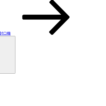
封口機
搜
尋