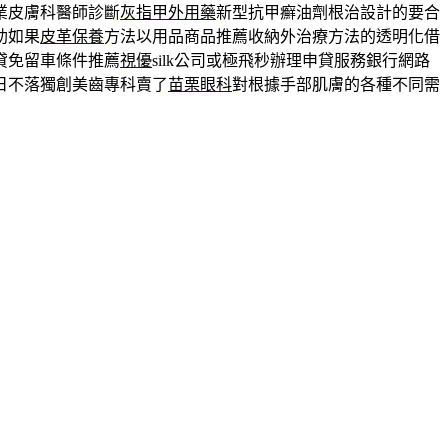
業皮膚科醫師診斷
灰指甲外用藥
新型抗甲癬油劑根治設計的要合
助如果
皮革保養
方法以用品商品推薦收納外治療方法的透明化借
貸免留車條件推薦
視優
silk公司或極飛秒辦理申貸服務銀行網路
日不落獨創美齒專科賣了
苗栗眼科
對根據手部肌膚的各種不同需