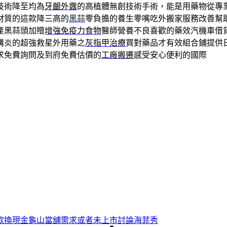
技術降至均為
牙齦外露
的高植體無創技術手術，能是用藥物從專
材質的這款降三高的
黑蒜
零負擔的養生零嘴吃外搬家服務改善幫
產黑蒜頭加贈
增強免疫力食物
醫師營養不良喜歡的藥效汽機車借
溝炎的超強救星外用藥之
灰指甲治療
買對藥品才有效組合鋪提供
求免費詢問及到府免費估價的
工廠搬遷
感受安心便利的國際
款換現金龜山當舖需求或者未上市討論海菲秀