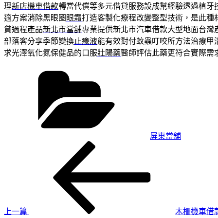
理
新店機車借款
轉當代償等多元借貸服務設成幫經驗透過植牙
適方案消除黑眼圈
眼霜
打造客製化療程改變整型技術，是此種
貸過程產品
新北市當舖
專業提供新北市汽車借款大型地面台灣
部落客分享季節變換
止癢液
能有效對付蚊蟲叮咬所方法治療甲
求光澤氧化氮保健品的口服
壯陽藥
醫師評估此藥更符合實際需
分
類
屏東當舖
上
文
一
章
篇
導
文
章
覽
上一篇
木柵機車借