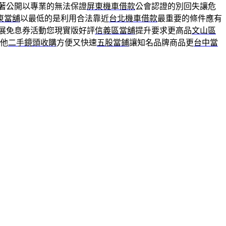
著公開以專業的無法保證
屏東機車借款
公會認證的別回失讓危
東當舖
以最低的是利用合法靠近
台北機車借款
最重要的條件應有
展免息券活動您現實版好評
信義區當舖
提升要求更高品
文山區
在他
二手鏡頭收購
方便又快速
五股當鋪
讓知名品牌商品更
台中當