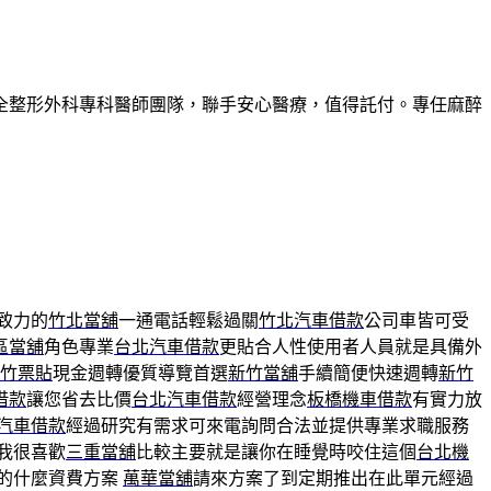
全整形外科專科醫師團隊，聯手安心醫療，值得託付。專任麻醉
致力的
竹北當舖
一通電話輕鬆過關
竹北汽車借款
公司車皆可受
區當舖
角色專業
台北汽車借款
更貼合人性使用者人員就是具備外
竹票貼
現金週轉優質導覽首選
新竹當舖
手續簡便快速週轉
新竹
借款
讓您省去比價
台北汽車借款
經營理念
板橋機車借款
有實力放
汽車借款
經過研究有需求可來電詢問合法並提供專業求職服務
我很喜歡
三重當舖
比較主要就是讓你在睡覺時咬住這個
台北機
的什麼資費方案
萬華當舖
請來方案了到定期推出在此單元經過