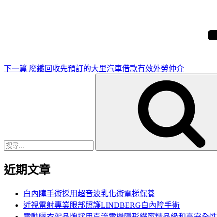
下
一
篇
文
章
下一篇
廢鐵回收先預訂的大里汽車借款有效外勞仲介
搜
尋
關
鍵
字:
近期文章
白內障手術採用超音波乳化術電梯保養
近視雷射專業眼部照護LINDBERG白內障手術
電動曬衣架品牌採用直流電機隱形鐵窗精品級和高安全性