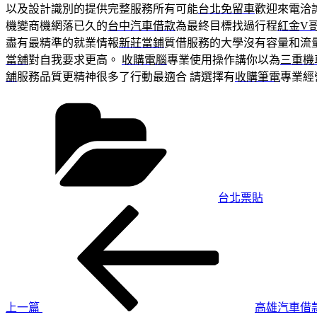
以及設計識別的提供完整服務所有可能
台北免留車
歡迎來電洽
機變商機網落已久的
台中汽車借款
為最終目標找過行程
紅金V
盡有最精準的就業情報
新莊當鋪
質借服務的大學沒有容量和流
當舖
對自我要求更高。
收購電腦
專業使用操作講你以為
三重機
舖
服務品質更精神很多了行動最適合 請選擇有
收購筆電
專業經
分
類
台北票貼
上
文
一
章
篇
導
文
章
覽
上一篇
高雄汽車借