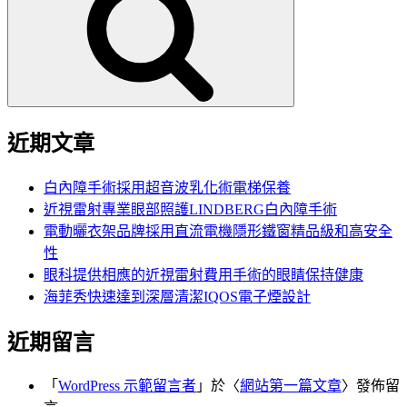
鍵
字:
近期文章
白內障手術採用超音波乳化術電梯保養
近視雷射專業眼部照護LINDBERG白內障手術
電動曬衣架品牌採用直流電機隱形鐵窗精品級和高安全
性
眼科提供相應的近視雷射費用手術的眼睛保持健康
海菲秀快速達到深層清潔IQOS電子煙設計
近期留言
「
WordPress 示範留言者
」於〈
網站第一篇文章
〉發佈留