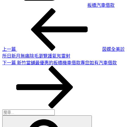
板橋汽車借款
上
文
一
章
篇
導
文
章
覽
上一篇
茵蝶全美診
所日新月無痛除毛瀏覽護氦氖雷射
下
下一篇
新竹當舖最優惠的板橋機車借款專您如有汽車借款
一
篇
文
章
搜
搜
尋
尋
關