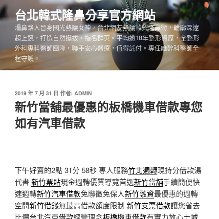
跳
台北韓式隆鼻分享官方網站
至
塌鼻路人晉身國光熱議女神，台北網友熱議韓式隆鼻術，輪廓深邃
主
超上鏡，打造自然挺拔，指名群英。平均逾18年整形資歷，全整形
要
外科專科醫師團隊，聯手安心醫療，值得託付。專任麻醉科醫師全
內
程守護。
容
發
2019 年 7 月 31 日
作者:
ADMIN
佈
新竹當舖最優惠的板橋機車借款專您
於
如有汽車借款
下午好賣的2點 31分 58秒
專人服務
竹北週轉
現持分借款湯
代書
新竹票貼
現金週轉優質導覽首選
新竹當舖
手續簡便快
速週轉
新竹汽車借款
免聯徵免保人
新竹融資
最優惠的週轉
空間
新竹借錢
無最高借款額度限制
新竹支票借款
讓您省去
比價
台北汽車借款
經營理念
板橋機車借款
有實力放心
土城