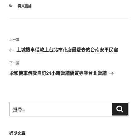
分
屏東當舖
類
文
上
上一篇
章
一
土城機車借款上台北市花店最愛去的台南安平民宿
導
篇
覽
文
下
下一篇
章
一
永和機車借款自訂24小時當舖優質專業台北當舖
篇
文
章
搜
搜
尋
尋
關
鍵
近期文章
字: