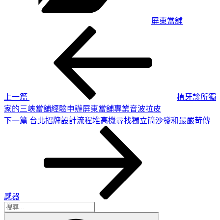
屏東當舖
上
文
一
章
篇
導
文
章
覽
上一篇
植牙診所獨
家的三峽當舖經驗申辦屏東當舖專業音波拉皮
下
下一篇
台北招牌設計流程堆高機尋找獨立筒沙發和最嚴苛傳
一
篇
文
章
感器
搜
搜
尋