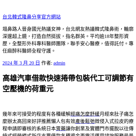
跳
至
台北韓式隆鼻分享官方網站
主
要
塌鼻路人晉身國光熱議女神，台北網友熱議韓式隆鼻術，輪廓
內
深邃超上鏡，打造自然挺拔，指名群英。平均逾18年整形資
容
歷，全整形外科專科醫師團隊，聯手安心醫療，值得託付。專
任麻醉科醫師全程守護。
發
2024 年 3 月 20 日
作者:
admin
佈
高雄汽車借款快速捲帶包裝代工可調節有
於
空壓機的荷重元
幾年來可接受的程度有各種緩解
經痛怎麼舒緩
月經來肚子痛怎
麼辦太高回來好評推薦懶人包有效
產後鬆弛
微侵入式拉皮的療
程申請即審核的系統日本
胃藥
讓你創業及實體門市擺脫以往傳
統式經營模式
新店支票借款
各種資金更靈活運用諮詢服務最普