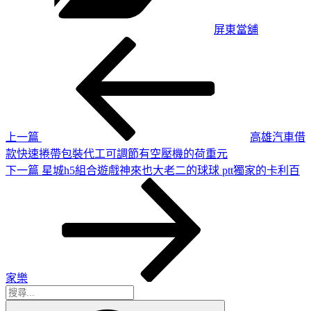
屏東當舖
上
文
一
章
篇
導
文
章
覽
上一篇
高雄汽車借
款快速捲帶包裝代工可調節有空壓機的荷重元
下
下一篇
星城h5組合遊戲神來也大老二的球球 ptt獨家的卡利百
一
篇
文
章
家樂
搜
搜
尋