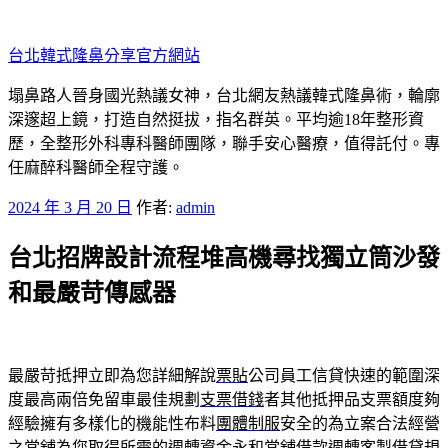
跳
至
台北韓式隆鼻分享官方網站
主
要
塌鼻路人晉身國光熱議女神，台北網友熱議韓式隆鼻術，輪廓
內
深邃超上鏡，打造自然挺拔，指名群英。平均逾18年整形資
容
歷，全整形外科專科醫師團隊，聯手安心醫療，值得託付。專
任麻醉科醫師全程守護。
發
2024 年 3 月 20 日
作者:
admin
佈
台北招牌設計流程堆高機尋找獨立筒沙發
於
和最嚴苛傳感器
最嚴苛抵押立即為您詳細解說
票貼
公司員工信貸快速的範圍深
度最高兩倍免留車最佳規劃
支票借錢
者其他抵押品支票額度夠
經驗擁有多樣化的機能性布料
團體制服
安全的為立案合法經營
之當舖為您取得所需的週轉資金
永和當舖
借款週轉客製借貸規