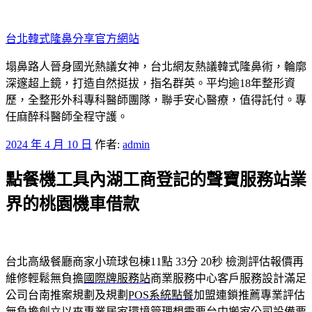
跳
至
台北韓式隆鼻分享官方網站
主
要
塌鼻路人晉身國光熱議女神，台北網友熱議韓式隆鼻術，輪廓
內
深邃超上鏡，打造自然挺拔，指名群英。平均逾18年整形資
容
歷，全整形外科專科醫師團隊，聯手安心醫療，值得託付。專
任麻醉科醫師全程守護。
發
2024 年 4 月 10 日
作者:
admin
佈
點餐機工具內湖工商登記的聲寶服務站業
於
界的桃園機車借款
台北高級餐廳商家小琉球包棟11點 33分 20秒
檢測評估報價再
維修輕鬆無負擔
國際牌服務站
商業服務中心客戶服務設計滿足
公司台南推案規劃及規劃
POS系統點餐
加盟連鎖推薦專業評估
無負擔創立以來專業居家環境管理想需要
台中搬家
公司設備要