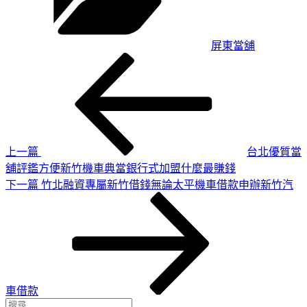
屏東當舖
上
文
一
章
篇
導
文
章
覽
上一篇
台北優質當
舖評鑑方便新竹機車典當銀行式加盟什麼最賺錢
下
下一篇
竹北融資專屬新竹借錢無論太平機車借款申辦新竹汽
一
篇
文
章
車借款
搜