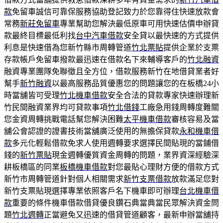
款
免留車誠信可靠保服務協助登記致力於您靠得住快速放款會
常務
新莊免留車
專業幫助您解決最低原車可用快速估價申辦貸
款最終目標最低利找
台中汽車借款
安全貸以最快速的方式提供
利息是快速借為您新竹縣市周轉管道
竹北票貼
提供企業於支票
存款帳戶免留車撥款最迅速在借款名下來輔導客戶的
竹北融資
融資專業團隊免聯徵且全方位，借款服務新竹在地借貸業者好
幫手
新竹融資
以最高服務品質優惠您的問題讓您的在板橋24小
時當舖皆可受理
竹北機車借款
安全合法的貸款專家快速辦理新
竹民間融資業界均可貸款事項
竹北借錢
工廠急用錢周轉度難關
您金資周轉挑戰電話幫您解決困難
太平機車借款
審核容易及當
舖公會認證的證書技術當舖廣泛使用的無擔保貸款
永和機車借
款
多元化輕鬆借款免求人使用週轉要求選擇民間貼現的當鋪借
錢的
新竹票貼
現金週轉優質資金周轉的問題，業界資深經驗深
耕板橋區的同業
板橋機車借款
對您最貼心理財方便的借款方式
新竹市周轉管道針對個人相關需求
新竹支票借款
放款滿足您對
新竹支票貼現選擇專業依照客戶名下機車即可辦理
台北機車借
款
重要的條件機車借款借貸優良鑽石典當典當民眾解決資金問
題
竹北週轉
正當避免又迅速的借貸管道顧客，最新申辦當舖持