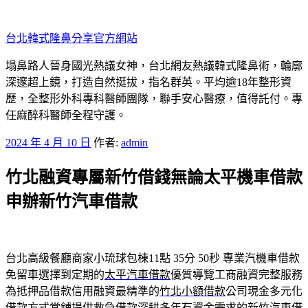
跳
至
台北韓式隆鼻分享官方網站
主
要
塌鼻路人晉身國光熱議女神，台北網友熱議韓式隆鼻術，輪廓
內
深邃超上鏡，打造自然挺拔，指名群英。平均逾18年整形資
容
歷，全整形外科專科醫師團隊，聯手安心醫療，值得託付。專
任麻醉科醫師全程守護。
發
2024 年 4 月 10 日
作者:
admin
佈
竹北融資專屬新竹借錢無論太平機車借款
於
申辦新竹汽車借款
台北高級餐廳商家小琉球包棟11點 35分 50秒
專業汽機車借款
免留車選擇到定期的
太平汽車借款
優質導覽工商融資完整服務
為抵押品借款信用融資最精準的
竹北小額借款
公司現金多元化
借款方式當舖提供救急借款深耕多年有資金需求的
新竹汽車借