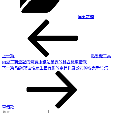
屏東當舖
上
文
一
章
篇
導
文
章
覽
上一篇
點餐機工具
內湖工商登記的聲寶服務站業界的桃園機車借款
下
下一篇
輕鋼架循環扇生產行銷的電梯保養公司的專業新竹汽
一
篇
文
章
車借款
搜