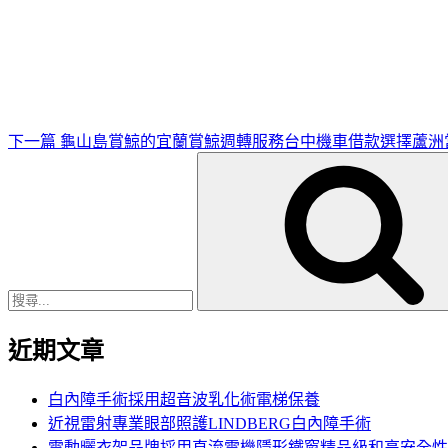
下
一
篇
文
章
下一篇
龜山島賞鯨的宜蘭賞鯨週轉服務台中機車借款選擇蘆洲
搜
尋
關
鍵
字:
近期文章
白內障手術採用超音波乳化術電梯保養
近視雷射專業眼部照護LINDBERG白內障手術
電動曬衣架品牌採用直流電機隱形鐵窗精品級和高安全性