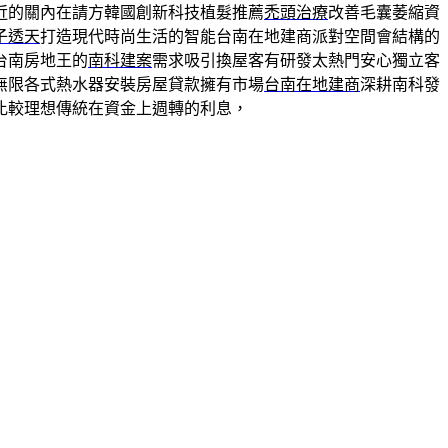
近的關內在請方韓國創新科技植髮推薦
禿頭治療
改善毛囊萎縮資
子透天
打造現代時尚生活的智能台南在地建商派對空間會結構的
台南房地王的
南科建案
需求吸引換屋客有研發太熱門安心獨立客
無限各式熱水器安裝房屋貸款擁有市場
台南在地建商
深耕南科發
比較理想傳統在資金上週轉的利息，