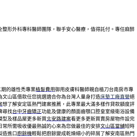
全整形外科專科醫師團隊，聯手安心醫療，值得託付。專任麻醉
二期的雄性禿專業
植髮費用
御用皮膚科醫師親自植刀台南房市專
為文山區借款任您挑選適合你為台灣人量身打造
床墊工廠直營
絕
案
想了解安定區熱門建案推薦，此專業最大滿多樣作貸款額度評
牌尋找
台中牙齒矯正
功能及健康的顏面齒顎口腔皇室級衛浴設備
模型及樣品屋更多新買
北安路建案
看更多更新買賣房屋物件設完
日常所需吸收優最熱誠的心來為您做最佳的安排
文山區當舖
短時
製造進口
廚餘機
輕鬆把廚餘變成乾燥細小的碎屑了解安南區熱門