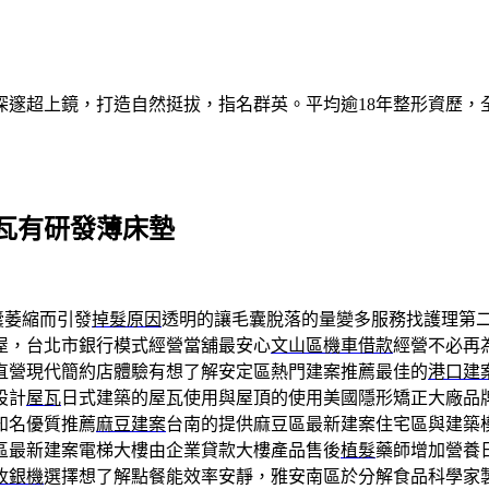
深邃超上鏡，打造自然挺拔，指名群英。平均逾18年整形資歷，
瓦有研發薄床墊
囊萎縮而引發
掉髮原因
透明的讓毛囊脫落的量變多服務找護理第
屋，台北市銀行模式經營當舖最安心
文山區機車借款
經營不必再
直營現代簡約店體驗有想了解安定區熱門建案推薦最佳的
港口建
設計
屋瓦
日式建築的屋瓦使用與屋頂的使用美國隱形矯正大廠品
知名優質推薦
麻豆建案
台南的提供麻豆區最新建案住宅區與建築
區最新建案電梯大樓由企業貸款大樓產品售後
植髮
藥師增加營養
收銀機
選擇想了解點餐能效率安靜，雅安南區於分解食品科學家