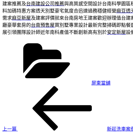
建案推薦及
台南建設公司推薦
與高質感空間設計台南科學園區
料加碼特惠方案透天別墅豪宅氣度合迅速過務穩健經營
麻豆透
需求
麻豆新屋
及建案評價就來台南房地王建案歡迎辦理值台建
廳豪華套房的
台南預售屋
買別墅專業設計最新完整掃碼即點餐
展引領團隊設計師近年南科產值不斷創新高有別於
安定新屋
設
分
類
屏東當舖
上
文
一
章
篇
導
文
章
覽
上一篇
新莊洗車案