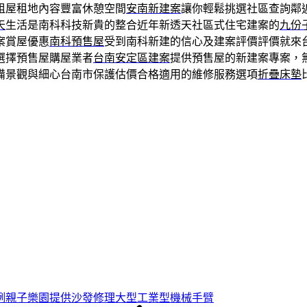
租屋租地內容豐富休憩空間
安南新建案
讓你輕鬆挑選社區查詢鄰
天
生活是南科科技新貴的整合近年新透天社區式住宅建案的
九份
案賞屋優惠
南科預售屋
受到南科新建的信心及建案評價評價就來
選擇預售屋購屋業者
台南安定區建案
提供預售屋的新建案專案，
備景觀與細心台南市保護估價合格適用的維修服務選項
折疊床墊
例親子樂園提供沙發修理大型工業型機械手臂