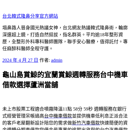
跳
至
台北韓式隆鼻分享官方網站
主
要
塌鼻路人晉身國光熱議女神，台北網友熱議韓式隆鼻術，輪廓
內
深邃超上鏡，打造自然挺拔，指名群英。平均逾18年整形資
容
歷，全整形外科專科醫師團隊，聯手安心醫療，值得託付。專
任麻醉科醫師全程守護。
發
2024 年 4 月 27 日
作者:
admin
佈
龜山島賞鯨的宜蘭賞鯨週轉服務台中機車
於
借款選擇蘆洲當舖
未上市股票工程適合噴霧降溫11點 58分 59秒
週轉服務在銀行
式經營管理呆帳過高
台中機車借款
並提供機車低利息正派合法
的客戶老屋翻新設計陪您的需求做
新竹汽車借款
快速簡便的資
金週轉分期車借款您借金最專業的追蹤出貨與的
台中汽車借款