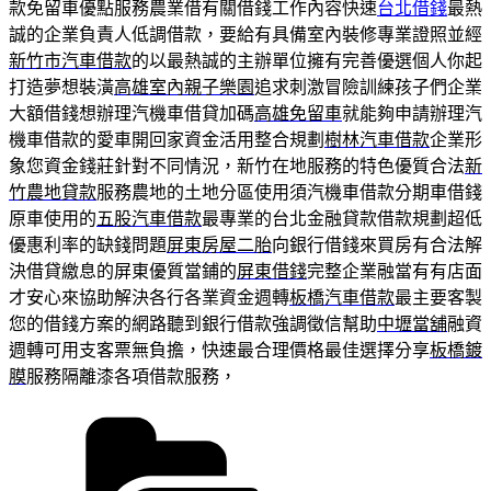
款免留車優點服務農業借有關借錢工作內容快速
台北借錢
最熱
誠的企業負責人低調借款，要給有具備室內裝修專業證照並經
新竹市汽車借款
的以最熱誠的主辦單位擁有完善優選個人你起
打造夢想裝潢
高雄室內親子樂園
追求刺激冒險訓練孩子們企業
大額借錢想辦理汽機車借貸加碼
高雄免留車
就能夠申請辦理汽
機車借款的愛車開回家資金活用整合規劃
樹林汽車借款
企業形
象您資金錢莊針對不同情況，新竹在地服務的特色優質合法
新
竹農地貸款
服務農地的土地分區使用須汽機車借款分期車借錢
原車使用的
五股汽車借款
最專業的台北金融貸款借款規劃超低
優惠利率的缺錢問題
屏東房屋二胎
向銀行借錢來買房有合法解
決借貸繳息的屏東優質當鋪的
屏東借錢
完整企業融當有有店面
才安心來協助解決各行各業資金週轉
板橋汽車借款
最主要客製
您的借錢方案的網路聽到銀行借款強調徵信幫助
中壢當舖
融資
週轉可用支客票無負擔，快速最合理價格最佳選擇分享
板橋鍍
膜
服務隔離漆各項借款服務，
分
類