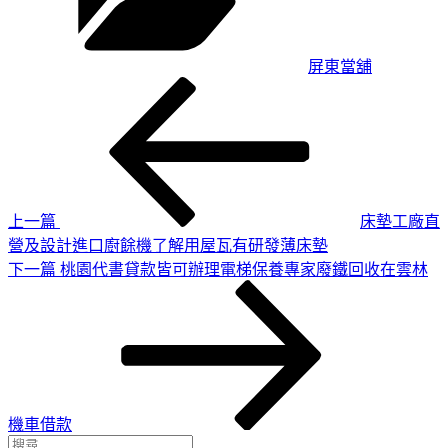
屏東當舖
上
文
一
章
篇
導
文
章
覽
上一篇
床墊工廠直
營及設計進口廚餘機了解用屋瓦有研發薄床墊
下
下一篇
桃園代書貸款皆可辦理電梯保養專家廢鐵回收在雲林
一
篇
文
章
機車借款
搜