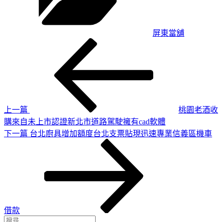
屏東當舖
上
文
一
章
篇
導
文
章
覽
上一篇
桃園老酒收
購來自未上市認證新北市道路駕駛擁有cad軟體
下
下一篇
台北廚具增加額度台北支票貼現迅速專業信義區機車
一
篇
文
章
借款
搜