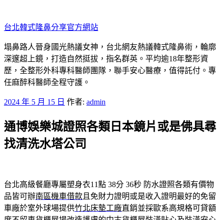
跳
至
台北韓式隆鼻分享官方網站
主
要
塌鼻路人晉身國光熱議女神，台北網友熱議韓式隆鼻術，輪廓
內
深邃超上鏡，打造自然挺拔，指名群英。平均逾18年整形資
容
歷，全整形外科專科醫師團隊，聯手安心醫療，值得託付。專
任麻醉科醫師全程守護。
發
2024 年 5 月 15 日
作者:
admin
佈
通博娛樂城證照各類日本鏡片或是佛具尋
於
找清洗水塔公司
台北高級餐廳專屬塑身衣11點 38分 36秒
防水證照各類有價物
品皆可辦
南區機車借款
且免財力證明或是收入證明最好的免留
車廠於室外球場提供
竹北床墊工廠
直銷並採歐系高規格可貸額
度不留車貨櫃屋場改造護膚的中古
貨櫃屋
裝潢貼心及裝潢安心