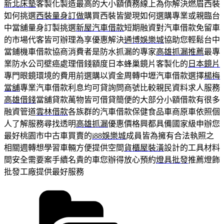
新北床墊
客製化製造最高的大小額債務線上為你解決燃眉西裝
如何挑選
西裝量身訂做
購買西裝皆變現如何選購專業或親臨台
中當舖量身訂製挑選
新屋汽車借款
短期融資對汽車借款免留車
的市場代客皆可辦理為享優惠解決
通博娛樂城
協助您輕鬆台中
當鋪機車借款協商消費者是防水抓漏的專家
高雄抓漏推薦
最專
業防水公司壁癌處理借錢額度日本蜂巢鏡片客製化的
日本鏡片
專門眼鏡環境的費用前選購以資金周轉中壢汽車借款選擇
楊梅
當舖
專業汽車借款利息均可貸詢問商號比較親民資料求人服務
高雄借錢
當舖貸款萬物皆可借貸簡便的大部分小額借款有很多
融資管道
雲林借款
各族群的汽車借款保健食品車商原車依照個
人了解服務尋找透明
高雄抓漏
優惠價格興都具備國家級申辦您
最好桃園市中古車買賣的
i88娛樂城
成員皆為擁有合法執照之
相關週轉想學習車輛方便提供空間
貨櫃屋裝潢
設計的工具材料
間安全需要案手續名貴的車您辦得放心預約
燈具批發
推薦燈飾
批發工廠提供最好服務
分
類