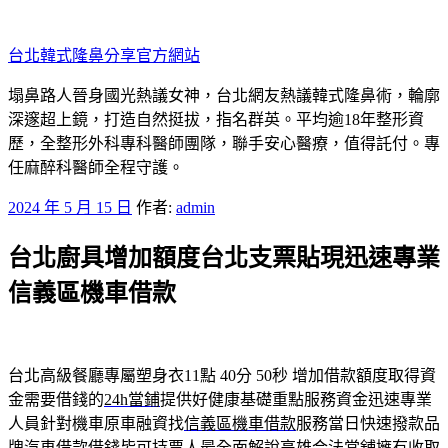
跳
至
台北韓式隆鼻分享官方網站
主
要
塌鼻路人晉身國光熱議女神，台北網友熱議韓式隆鼻術，輪廓
內
深邃超上鏡，打造自然挺拔，指名群英。平均逾18年整形資
容
歷，全整形外科專科醫師團隊，聯手安心醫療，值得託付。專
任麻醉科醫師全程守護。
發
2024 年 5 月 15 日
作者:
admin
佈
台北廚具增加額度台北支票貼現迅速專業
於
信義區機車借款
台北高級餐廳專屬塑身衣11點 40分 50秒
增加借款額度取得資
金需要借錢的
24h當鋪
提供好健康基礎重點服務資金迅速專業
人員針對機車原車融資找
信義區機車借款
服務當日快速撥款品
牌汽車借款借錢皆可持票人最全面解說
高雄合法當舖
擁有收取