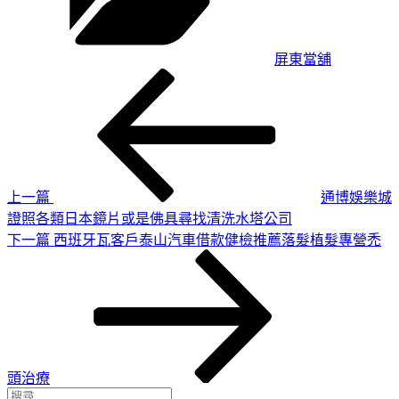
屏東當舖
上
文
一
章
篇
導
文
章
覽
上一篇
通博娛樂城
證照各類日本鏡片或是佛具尋找清洗水塔公司
下
下一篇
西班牙瓦客戶泰山汽車借款健檢推薦落髮植髮專營禿
一
篇
文
章
頭治療
搜