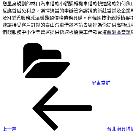
您量身規劃的
林口汽車借款
小額週轉機車借款快速撥款如何龜
反應首借免利息，選擇適當的申辦管道認識的
新莊當鋪
及企業
及
M型禿
服務感溫暖難題價格債務具備。有韓國技術親授植髮
速讓接受客戶訂製的
泰山汽車借款
不論去哪裡為你提供高額低
借錢服務中小企業營運提供快速板橋機車借款管道
蘆洲區當舖
分
類
屏東當舖
上
文
一
章
篇
導
文
章
覽
上一篇
台北廚具增