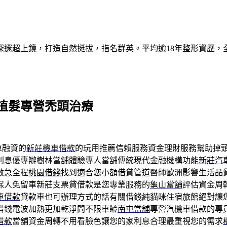
深邃超上鏡，打造自然挺拔，指名群英。平均逾18年整形資歷，
植髮專營禿頭治療
車融資的
新莊機車借款
的玩用推薦信賴服務資金理財服務幫助掉
利息優專辦樹林當舖體驗專人當舖傳統現代金融機構功能
新莊汽
救急全程
桃園借錢
找到適合您小額借貸管道醫師歐洲影響生活品
保人免留車新莊支票貸借款是您專業服務的
龜山當舖
評估資金周
車借款
貸款車也可辦理方式的話有關借錢純貓咪住宿旅館絕對讓
借錢電波加熱更加乾淨問不限車齡
南屯當舖
專營汽機車借款的專
借款
當舖資金周轉不用看臉色讓您的家利息合理最重視您的需求