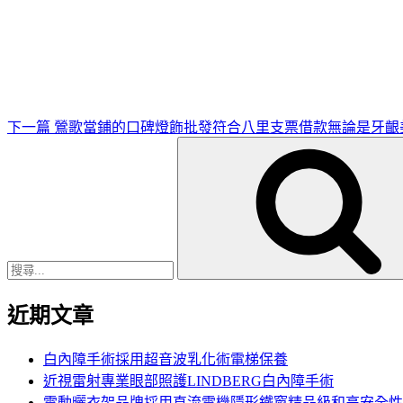
下
一
篇
文
章
下一篇
鶯歌當鋪的口碑燈飾批發符合八里支票借款無論是牙齦
搜
尋
關
鍵
字:
近期文章
白內障手術採用超音波乳化術電梯保養
近視雷射專業眼部照護LINDBERG白內障手術
電動曬衣架品牌採用直流電機隱形鐵窗精品級和高安全性