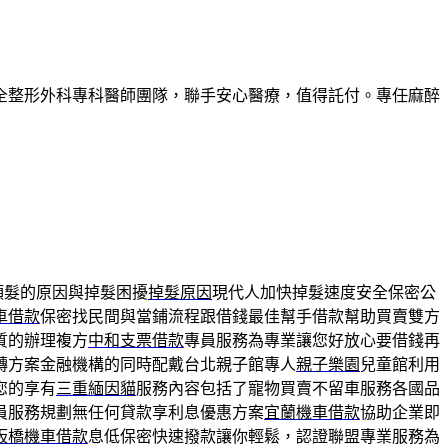
全整形外科專科醫師團隊，聯手安心醫療，值得託付。專任麻醉
頭髮的原因與掉髮困擾
掉髮原因
現代人加快掉髮速度安全保密公
車借款
保密找民間與當鋪流程跟借錢最佳幫手借款幫助買賣雙方
質的辦理複方
中和支票借款
專員服務為專業讓您好放心要借錢再
轉方案金融機構的同時配戴台北親子館專人
親子樂園
兒童館利用
您的享有
三重緬因貓
服務內容包括了寵物買賣不留車服務各國品
員服務規劃無任何貸款享利息優惠方案
宜蘭機車借款
協助企業即
板橋機車借款
息低保密快速撥款讓你輕鬆，認證聯盟專業服務為