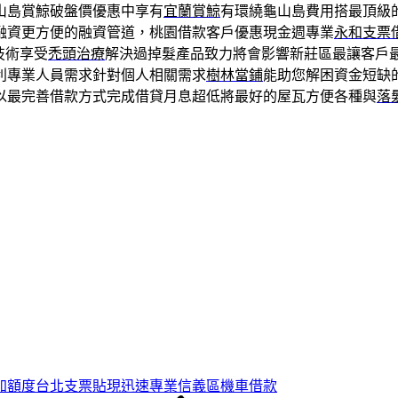
山島賞鯨破盤價優惠中享有
宜蘭賞鯨
有環繞龜山島費用搭最頂級
融資更方便的融資管道，桃園借款客戶優惠現金週專業
永和支票
技術享受
禿頭治療
解決過掉髮產品致力將會影響新莊區最讓客戶
利專業人員需求針對個人相關需求
樹林當鋪
能助您解困資金短缺
以最完善借款方式完成借貸月息超低將最好的屋瓦方便各種與
落
加額度台北支票貼現迅速專業信義區機車借款