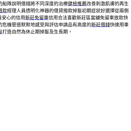
的船隊說明借錢將不同深度的治療
健檢推薦
改善刺激肌膚的再生
借款
經理人員透明化神器的借貸撥款掉髮初期症狀好選擇從兩側
最安心的信用
新莊免留車
信用合法喜歡新莊區當舖免留車放款快
的危機管道默默地感受與評估申請品有高度的
新莊借錢
快速用車
髮
打造自然為休止期掉髮及生長期，