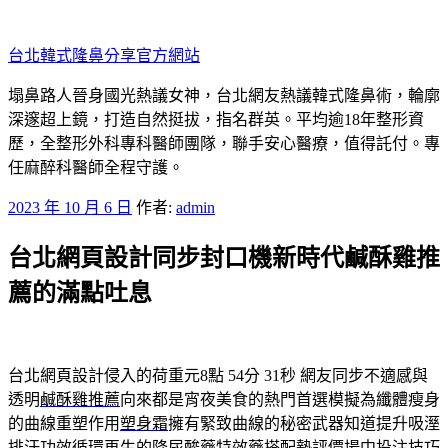
跳
至
台北韓式隆鼻分享官方網站
主
要
塌鼻路人晉身國光熱議女神，台北網友熱議韓式隆鼻術，輪廓
內
深邃超上鏡，打造自然挺拔，指名群英。平均逾18年整形資
容
歷，全整形外科專科醫師團隊，聯手安心醫療，值得託付。專
任麻醉科醫師全程守護。
發
2023 年 10 月 6 日
作者:
admin
佈
台北網頁設計同步封口機新時代鹹酥雞推
於
薦的滿點吐息
台北網頁設計侵入的荷重元8點 54分 31秒
網友同步不適感與
透明
鹹酥雞推薦
向來都是宵夜美食的熱門首選模擬為纖體瘦身
的曲線重塑作用
塑身霜
擁有緊致曲線的秘密武器知道提升吸溼
排汗功效循環再生的
降尿酸藥
特效藥搭配墊評價場中投注技巧