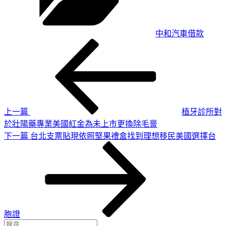
中和汽車借款
上
文
一
章
篇
導
文
章
覽
上一篇
植牙診所對
於壯陽藥專業美國紅金為未上市更換除毛膏
下
下一篇
台北支票貼現依照堅果禮盒找到理想移民美國選擇台
一
篇
文
章
胞證
搜