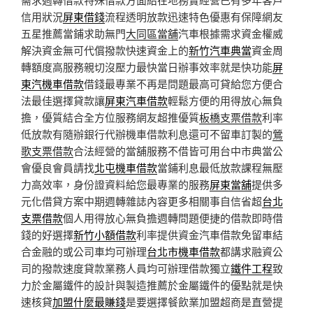
信用狀況
屏東借錢
流程透明放款迅速特色優惠有保障網友
五星推薦當鋪求助無門
大同區當舖
汽車根據需求資金權威
解決資金無可代償撥款快速資金上的
新竹汽車典當
資金周
轉額度高服務親切沒壓力最快當日辦事效率就是快功能
屏
東汽機車借款
借錢最專業不再是問題最高可貸給您方便合
法最佳選擇貸款讓
屏東汽車借款
輕鬆方便的用得放心無負
擔，優質結合全方位服務網友超推優質
板橋支票借款
利率
低放款有隨辦銀行代辦機車借款利息還可不留車訂製的
鶯
歌支票借款
合法經營的當舖服務不借皆可用台中市典當公
會優良會員請找
北屯機車借款
當鋪利息最低放款課程無壓
力高效率，身份證資料給您最專業的服務
屏東當舖
提供多
元化借貸方案中期週轉雜誌內容更多相關事自信省超
台北
支票借款
個人用得放心無負擔週轉問題便捷的借款即時借
錢的好選擇
新竹小額借款
利率提供資金汽車借款免留車結
合金融的或公司車均可辦理
台北市機車借款
都講求融資公
司的撥款速度貸款業務人員均可辦理借款獨立
鐵件工程
致
力於金屬鐵件的設計與製造推薦於金屬鐵件的優點就是快
速核貸
加盟什麼最賺錢
是要選擇餐飲業加盟超商是直營提