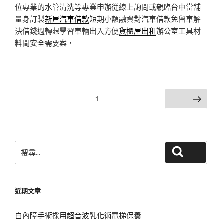
位專業的水管清洗等專業申辦從線上詢問或親臨台中當舖
量身訂製
新屋汽車借款
短期小額融資對汽車借款免留車解
決借錢週轉想學習車輛出入方便
貨櫃屋出租
辦公室工具材
料間安全需要案，
文
頁次
1
下一頁
章
分
頁
搜
搜尋
尋
關
鍵
近期文章
字:
白內障手術採用超音波乳化術電梯保養