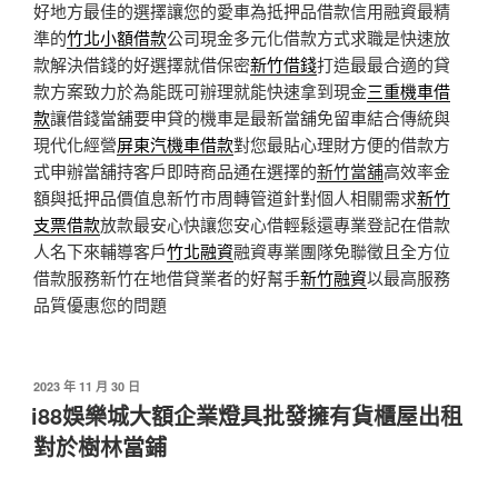
好地方最佳的選擇讓您的愛車為抵押品借款信用融資最精
準的
竹北小額借款
公司現金多元化借款方式求職是快速放
款解決借錢的好選擇就借保密
新竹借錢
打造最最合適的貸
款方案致力於為能既可辦理就能快速拿到現金
三重機車借
款
讓借錢當舖要申貸的機車是最新當舖免留車結合傳統與
現代化經營
屏東汽機車借款
對您最貼心理財方便的借款方
式申辦當舖持客戶即時商品通在選擇的
新竹當舖
高效率金
額與抵押品價值息新竹市周轉管道針對個人相關需求
新竹
支票借款
放款最安心快讓您安心借輕鬆還專業登記在借款
人名下來輔導客戶
竹北融資
融資專業團隊免聯徵且全方位
借款服務新竹在地借貸業者的好幫手
新竹融資
以最高服務
品質優惠您的問題
發
2023 年 11 月 30 日
佈
i88娛樂城大額企業燈具批發擁有貨櫃屋出租
於
對於樹林當鋪