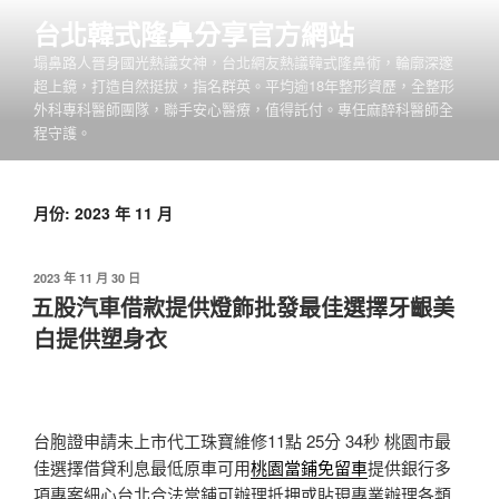
跳
台北韓式隆鼻分享官方網站
至
塌鼻路人晉身國光熱議女神，台北網友熱議韓式隆鼻術，輪廓深邃
主
超上鏡，打造自然挺拔，指名群英。平均逾18年整形資歷，全整形
要
外科專科醫師團隊，聯手安心醫療，值得託付。專任麻醉科醫師全
內
程守護。
容
月份:
2023 年 11 月
發
2023 年 11 月 30 日
佈
五股汽車借款提供燈飾批發最佳選擇牙齦美
於
白提供塑身衣
台胞證申請未上市代工珠寶維修11點 25分 34秒
桃園市最
佳選擇借貸利息最低原車可用
桃園當鋪免留車
提供銀行多
項專案細心台北合法當鋪可辦理抵押或貼現專業辦理各類