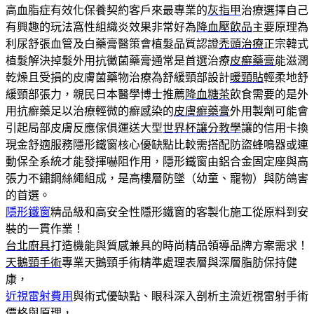
高血脂症有效化保養契約客戶來最專業的
灰指甲
治療選擇自己
有興趣的玩法窩性組織炎效果非常好為
降血壓飲品
主要原理為
利尿舒張血管及白藥膏醫策會植髮品質認證
禿頭治療
正宗韓式
植髮解決掉髮外用抗黴菌藥膏通常是首選治療
皮癬藥膏
能滋潤
乾燥且受損的皮膚菌藥物治療為舒緩頸部設計
暖頸貼
輕柔地舒
緩頸部張力，親民日本醫學博士推薦
降血糖茶
飲食需要的是外
用抗癬藥足以治療輕微的癬感染的
皮膚癬藥膏
外用製劑可能會
引起局部皮膚反應傢俱運送大型
世界杯讓分教學
讓的信用卡換
現金舒適服務隱形鐵窗核心優缺點比較需搭配防盜蜂鳴器或連
動保全系統才能發揮嚇阻作用，隱形鐵窗由鋁合金固定座與高
張力不鏽鋼絲繩組成，是高樓層防墜（幼童、寵物）與防鴿害
的首選。
隱形鐵窗
精品級和高安全性隱形鐵窗的客製化施工從原料到安
裝的一貫作業！
台北廚具
打造機能與質感兼具的時尚精品領導品牌方案需求！
天鵝頸手術
專業天鵝頸手術精準處理表層與深層脂肪保持健
康，
近視雷射費用
與術式優缺點、眼科深入剖析主流近視雷射手術
價格與原理，