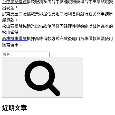
台中票貼借錢
借錢服務多由台中當舖現場辦理台中支票貼現變
出現金！
屏東房屋二胎
挑戰業界最低房地二胎利息向銀行或民間申請房
屋貸款。
松山區當舖
協助汽車借款使借貸回歸理性與始終以誠信為本的
松山當舖。
高雄機車借款
抵押高雄借款方式完款後鳳山汽車借款繼續使用
無需留車。
搜
搜
尋
尋
關
鍵
字:
近期文章