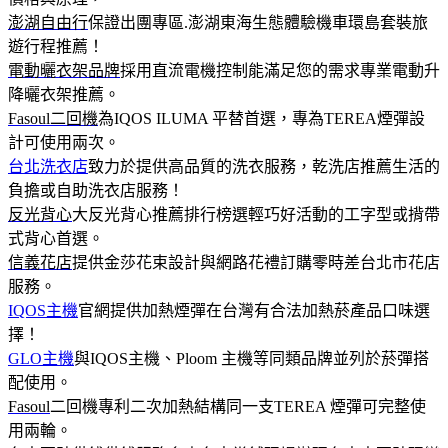
澎湖自由行
保證出團專區.澎湖東海生態體驗機車環島套裝旅
遊行程推薦！
電動曬衣架品牌
採用直流電機控制能滿足您的需求專業電動升
降曬衣架推薦。
Fasoul二回機
為IQOS ILUMA 平替首選，專為TEREA煙彈設
計可使用兩次。
台北洗衣店
致力於提供高品質的洗衣服務，乾洗店推薦生活的
負擔或自助洗衣店服務！
反光背心
大反光背心推薦排行榜選輕巧好活動的工字型或揹帶
式背心首選。
信義花店
提供金莎花束設計與網路花禮訂購零時差台北市花店
服務。
IQOS主機
官網提供加熱煙彈在台灣有合法加熱菸產品口味選
擇！
GLO主機
與IQOS主機、Ploom 主機等同類品牌並列於菸彈搭
配使用。
Fasoul
二回機專利二次加熱結構同一支TEREA 煙彈可完整使
用兩輪。