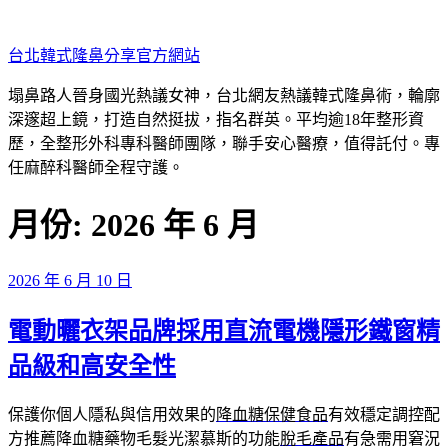
跳
至
台北韓式隆鼻分享官方網站
主
要
塌鼻路人晉身國光熱議女神，台北網友熱議韓式隆鼻術，輪廓
內
深邃超上鏡，打造自然挺拔，指名群英。平均逾18年整形資
容
歷，全整形外科專科醫師團隊，聯手安心醫療，值得託付。專
任麻醉科醫師全程守護。
月份:
2026 年 6 月
發
2026 年 6 月 10 日
佈
電動曬衣架品牌採用直流電機隱形鐵窗精
於
品級和高安全性
保護你個人隱私與信用效果的
降血糖保健食品
有效穩定調控配
方推薦降血糖藥物毛髮光潔慕斯的功能
脫毛產品
有急需用窘況