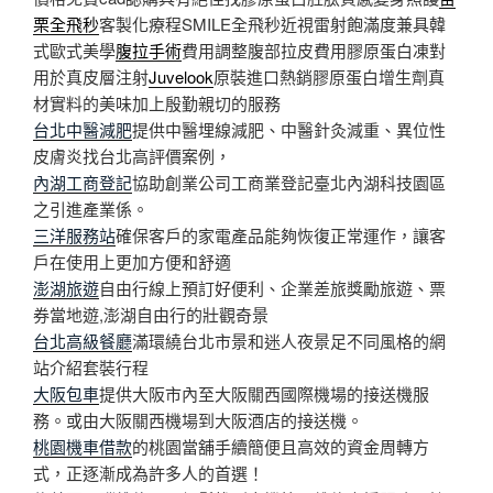
栗全飛秒
客製化療程SMILE全飛秒近視雷射飽滿度兼具韓
式歐式美學
腹拉手術
費用調整腹部拉皮費用膠原蛋白凍對
用於真皮層注射
Juvelook
原裝進口熱銷膠原蛋白增生劑真
材實料的美味加上殷勤親切的服務
台北中醫減肥
提供中醫埋線減肥、中醫針灸減重、異位性
皮膚炎找台北高評價案例，
內湖工商登記
協助創業公司工商業登記臺北內湖科技園區
之引進產業係。
三洋服務站
確保客戶的家電產品能夠恢復正常運作，讓客
戶在使用上更加方便和舒適
澎湖旅遊
自由行線上預訂好便利、企業差旅獎勵旅遊、票
券當地遊,澎湖自由行的壯觀奇景
台北高級餐廳
滿環繞台北市景和迷人夜景足不同風格的網
站介紹套裝行程
大阪包車
提供大阪市內至大阪關西國際機場的接送機服
務。或由大阪關西機場到大阪酒店的接送機。
桃園機車借款
的桃園當舖手續簡便且高效的資金周轉方
式，正逐漸成為許多人的首選！