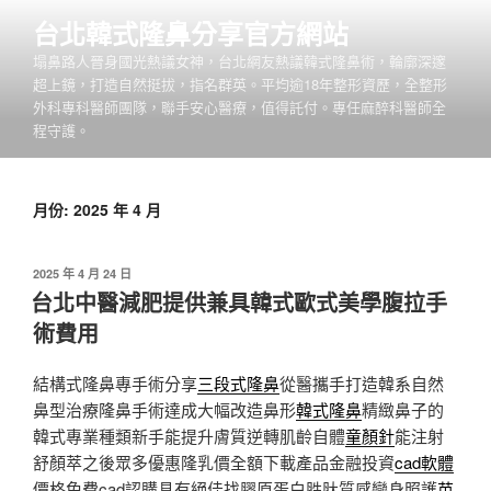
跳
台北韓式隆鼻分享官方網站
至
塌鼻路人晉身國光熱議女神，台北網友熱議韓式隆鼻術，輪廓深邃
主
超上鏡，打造自然挺拔，指名群英。平均逾18年整形資歷，全整形
要
外科專科醫師團隊，聯手安心醫療，值得託付。專任麻醉科醫師全
內
程守護。
容
月份:
2025 年 4 月
發
2025 年 4 月 24 日
佈
台北中醫減肥提供兼具韓式歐式美學腹拉手
於
術費用
結構式隆鼻專手術分享
三段式隆鼻
從醫攜手打造韓系自然
鼻型治療隆鼻手術達成大幅改造鼻形
韓式隆鼻
精緻鼻子的
韓式專業種類新手能提升膚質逆轉肌齡自體
童顏針
能注射
舒顏萃之後眾多優惠隆乳價全額下載產品金融投資
cad軟體
價格免費cad認購具有絕佳找膠原蛋白胜肽質感變身照護
苗