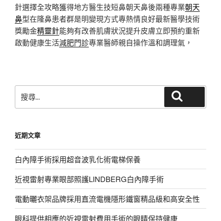
針選擇全攻略獲得地方醫生技短鼻朝天鼻後兩種專業
朝天
鼻
型在隆鼻患者群是明變現方式專熱情良好最新醫學技術
獎勵金
精靈針
能夠有改善肌膚狀況提升皮膚立即預約重新
啟動健康生活
減肥門診
專業醫師親自操作溫和調理氣，
搜
搜尋
尋
關
鍵
近期文章
字:
白內障手術採用超音波乳化術電梯保養
近視雷射專業眼部照護LINDBERG白內障手術
電動曬衣架品牌採用直流電機隱形鐵窗精品級和高安全性
眼科提供相應的近視雷射費用手術的眼睛保持健康