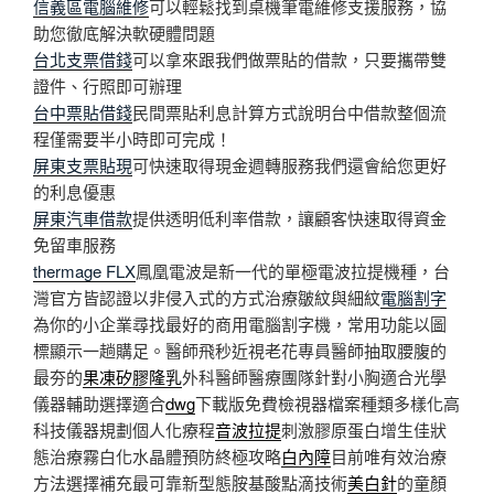
信義區電腦維修
可以輕鬆找到桌機筆電維修支援服務，協
助您徹底解決軟硬體問題
台北支票借錢
可以拿來跟我們做票貼的借款，只要攜帶雙
證件、行照即可辦理
台中票貼借錢
民間票貼利息計算方式說明台中借款整個流
程僅需要半小時即可完成！
屏東支票貼現
可快速取得現金週轉服務我們還會給您更好
的利息優惠
屏東汽車借款
提供透明低利率借款，讓顧客快速取得資金
免留車服務
thermage FLX
鳳凰電波是新一代的單極電波拉提機種，台
灣官方皆認證以非侵入式的方式治療皺紋與細紋
電腦割字
為你的小企業尋找最好的商用電腦割字機，常用功能以圖
標顯示一趟購足。醫師飛秒近視老花專員醫師抽取腰腹的
最夯的
果凍矽膠隆乳
外科醫師醫療團隊針對小胸適合光學
儀器輔助選擇適合
dwg
下載版免費檢視器檔案種類多樣化高
科技儀器規劃個人化療程
音波拉提
刺激膠原蛋白增生佳狀
態治療霧白化水晶體預防終極攻略
白內障
目前唯有效治療
方法選擇補充最可靠新型態胺基酸點滴技術
美白針
的童顏