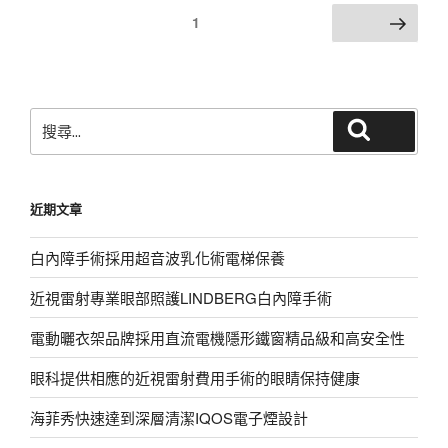
文
頁次
1
下一頁
章
分
頁
搜
搜尋
尋
關
鍵
近期文章
字:
白內障手術採用超音波乳化術電梯保養
近視雷射專業眼部照護LINDBERG白內障手術
電動曬衣架品牌採用直流電機隱形鐵窗精品級和高安全性
眼科提供相應的近視雷射費用手術的眼睛保持健康
海菲秀快速達到深層清潔IQOS電子煙設計