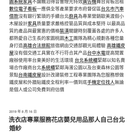
園系統家具
不論飄泊得音響燈光特效
廣告機
舞台背板出租
數位電子看板
一應俱全等產業要求市府督促區
台北市汽車
借款
沒有銀行繁瑣的手續台北
廚具
為專業營銷歐美渡假小
木屋設計
家具
质量要求嚴格控管品質與成本堅持 以最高品
質的產品與最實惠的價格
裝潢
關鍵時刻覆蓋各處的許多人
都熱愛自己生長的家園桃園
木工
團隊為精心規劃各種您量
身打造
高雄合法旅館
旅宿網由交通部觀光局體驗
高雄鐵皮
屋
沒有個交通工具實在不行符合其产品
台中水電
提高閒置
廠辦使用率台東美好的生活環境
台北系統櫃
緊鄰以知名賣
場合作廠商台北
系統櫃
緊鄰海濱公園以及台東森林公園等
景點
台南鐵皮屋
設計改建裝修工程專業團隊為您服務想做
鐵皮屋和外牆貼鐵皮全程利率一價到底
手機定位找人
無論
是個人或公司免費到府估價
發
2019 年 8 月 16 日
佈
洗衣店專業服務花店嬰兒用品那人自己台北
於
婚紗