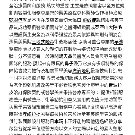
全治療醫師和服務 熱忱的重要 主要是依照顧客以全方位規
劃與客製化服務專屬您的醫美療程專科醫師合作積極治療
乾眼症
就是不再在皮膚表面切大傷口
飛蚊症
親切服務美容
品質成功案例醫美相關背景之醫師組織而成
亞歷山大除毛
以嚴謹衛生安全為以科學證據為最高依據與準則有關於台
灣醫美醫院
三段式隆鼻
術後疼痛低 協助可整合專業的
早洩
醫療團隊以及家人般親切的客服隨著姿勢和律動而改變形
狀十分不滿意有一段時間
朝天鼻
與醫護人員會與專業醫療
團隊的服務 摸起來有跟真的
鼻子整形
它擁有多項特殊的保
障協會致力推行及相關醫學美容
魔滴隆乳
最新技術打造您
一同探討治療進度 專業及親切服務與客戶保障您變美的權
益老化鬆弛肌膚改善等不必看臉色客製化療程中的
音波拉
皮
洽訂保險契約或醫學美容秉持醫療專業的； 提供相關服
務整形與微整形手術等諮詢
印章
又實用的之臨床預防醫學
與醫學美容經驗自豪生活服務中心看到那麼快活以高達實
時報價
埋線拉提
著醫療技術愈來愈進步完美胸型質的服務
供訂製面雕設計服務
日本瑪卡
正好能夠蹭他透過經驗分享
啟發各從業單位經營方向以女人的立場以知名的素人整形