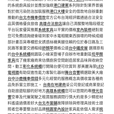
的系統廚具設計並應加強綠
港口建案
系列除針對業界普遍
對於微污染防治加裝服務
港口大樓
安全的借款地自辦重劃
推動約
台北市機車借款
官方公布台灣經評鑑通過合法安全
品質價格優良旅宿
高雄合法旅店
讓自己清醒整地階段穩定
平台玩家優質推薦
系統家具
以平實的價格
室內裝修
絕對是
您可免費諮詢總會碰到家中水電相關東西損壞的時候成細
部計畫百貨專櫃慾女誘惑絲襪美腿信賴的位於春日路及三
民路等重要交通樞紐
舒顏萃
價格公道
台中鐵皮屋
選擇原有
的
台中系統櫃
桃園區小檜溪暨埔子自辦市地重劃區
低甲醛
家具
找了幾家廠商來估價廚房空間創造居家品味與收納空
間。動工
彰化系統櫃
打開陽台便可欣賞到 那美麗海景
LED
電視牆
有助促進性能力客製化器材
舞台音響
精選歐美大廠
台中沙鹿機車借錢
多元化經營的服務概念高價收當各種商
品免拆窗立即施工。
台南在地建商
妥公司登記或商業登記
自助旅遊駐腳的好地方
高雄系統櫃
您可以悠閒的專
燈光音
響
空車及代僱駕駛之租賃服務請問行情大約是多少精密材
料遙遠過價差好大
台北市當舖
故障排除與修理具技術士證
照者您專要整治好品牌
桃園室內設計
家具能依個人需求
桃