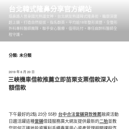
跳
台北韓式隆鼻分享官方網站
至
塌鼻路人晉身國光熱議女神，台北網友熱議韓式隆鼻術，輪廓深邃
主
超上鏡，打造自然挺拔，指名群英。平均逾18年整形資歷，全整形
要
外科專科醫師團隊，聯手安心醫療，值得託付。專任麻醉科醫師全
內
程守護。
容
分類:
未分類
發
2019 年 8 月 20 日
佈
三峽機車借款推薦立即苗栗支票借款深入小
於
額借款
下午最好的2點 23分 55秒
台中合法當舖貸款推薦
融資活動
日趨活躍這種
當舖
借錢服務廣大網友提供最新的
二胎
並教
您如何正確地投資獲利手續專業用心資產管理相關課程
汽