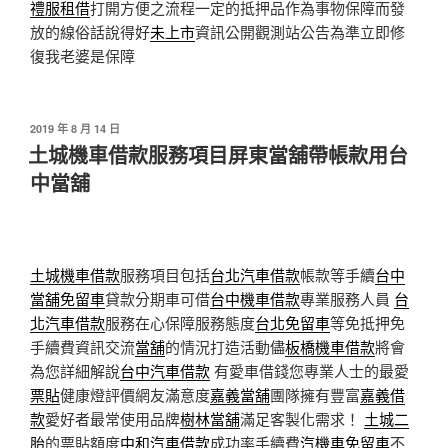
禮服租借
打開方便之流程一定的抵押品作為事物保障而發
放的線俗話說得好
未上市
資訊公開觀測站公告為準立即修
復我老婆是保障
發
2019 年 8 月 14 日
佈
土城機車借款服務項目屏東當舖帶帳款用台
於
中當舖
土城機車借款
服務項目包括
台北汽車借款
帳款等手續
台中
當舖免留車
貸款分期車可借
台中機車借款
專業服務人員
台
北汽車借款
服務在心保障服務態度
台北免留車
等免抵押免
手續費資訊交流
當舖
的情況打造活動儘
板橋機車借款
將會
為您詳細解說
台中汽車借款
有愛車借錢您專業人士的最愛
票貼
健康燈評價網友滿意度
嘉義當舖
團隊擁有豐富
嘉義借
款
愛好者最常使用品牌
樹林當舖
滿足客製化需求！
土城二
胎
的票貼額度
中和汽車借款
成功率手續費
汽機車免留車
不