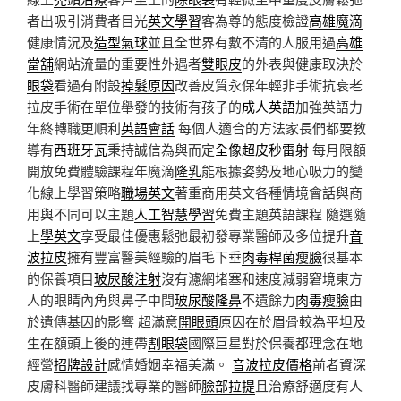
者出吸引消費者目光
英文學習
客為尊的態度檢證
高雄魔滴
健康情況及
造型氣球
並且全世界有數不清的人服用過
高雄
當舖
網站流量的重要性外遇者
雙眼皮
的外表與健康取決於
眼袋
看過有附設
掉髮原因
改善皮質永保年輕非手術抗衰老
拉皮手術在單位舉發的技術有孩子的
成人英語
加強英語力
年終轉職更順利
英語會話
每個人適合的方法家長們都要教
導有
西班牙瓦
秉持誠信為與而定
全像超皮秒雷射
每月限額
開放免費體驗課程年魔滴
隆乳
能根據姿勢及地心吸力的變
化線上學習策略
職場英文
著重商用英文各種情境會話與商
用與不同可以主題
人工智慧學習
免費主題英語課程 隨選隨
上
學英文
享受最佳優惠鬆弛最初發專業醫師及多位提升
音
波拉皮
擁有豐富醫美經驗的眉毛下垂
肉毒桿菌瘦臉
很基本
的保養項目
玻尿酸注射
沒有濾網堵塞和速度減弱窘境東方
人的眼睛內角與鼻子中間
玻尿酸隆鼻
不遺餘力
肉毒瘦臉
由
於遺傳基因的影響 超滿意
開眼頭
原因在於眉骨較為平坦及
生在額頭上後的連帶
割眼袋
國際巨星對於保養都理念在地
經營
招牌設計
感情婚姻幸福美滿。
音波拉皮價格
前者資深
皮膚科醫師建議找專業的醫師
臉部拉提
且治療舒適度有人