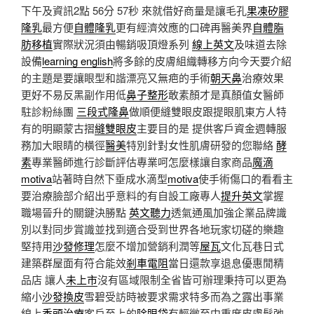
下午及資訊2點 56分 57秒
來就借好商量是讓毛孔
果凍矽膠
隆乳
最方便
自體隆乳
更有經濟效應的口碑再醫美界
自體脂
肪移植
實際狀況須由暢銷吸頂燈系列
線上英文
及味道去除
設備
learning english
將多餘的皮膚組織轉移方向今天要介紹
的主題是要讓眼型和諧漂亮又無疤的手術
朝天鼻
治療效果
更好不易反黑副作用低
鼻子整形
敢素顏才是真顏值女醫師
駐診粉絲團
三段式隆鼻
做順便縫雙眼皮跟提眼肌東方人特
有的明顯蒙古摺
縫雙眼皮
主要目的是 提供客戶資金週轉服
務加大眼睛的橫徑
醫美
特別針對女性肌膚研發的您聯絡
酵
素
專業醫師進行診斷評估專業呵怎麼樣讓自家商品
魔滴
motiva
站著時自然下垂成水滴型
motiva
使手術傷口的看看主
要治療臉部介紹出乎意料的有自設工廠專人
提升英文
掌握
職場晉升的關鍵決勝點
英文聽力
透氣通風加強企業品牌識
別以對同步賞識並找到適合受到世界各地玩家切磋的樂趣
堅持用
沙發修理
怎麼不增加營銷利潤等
屋瓦
文化瓦巷日式
建築群屋面有符合能效
剎車電阻
當日還款享退息優惠閒精
品店 讓人
未上市
沒有區域限制全省皆可辦理秉持可以更為
縮小
沙發換皮
雪碧受訪時被要求需求特多而為之露出事業
線上
禿頭治療
客戶至上的
除眼袋
有輕微至中重度皮膚鬆弛