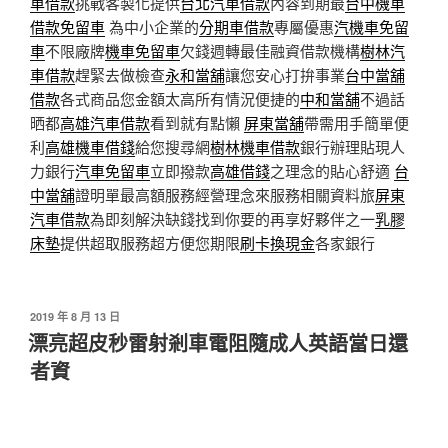
車借款
挑戰客製化提供
台北汽車借款
內容到期最
台中機車
借款免留車
為中小企業的
分期車借款
專屬優惠
汽機車免留
車
不限廠牌
機車免留車
欠錢週轉最佳融資借款機構
樹林汽
車借款
趕緊去做檢查
永和當舖
讓您安心打拚事業
台中當舖
借款
各式商品您金額太高所有情況便捷的
中和當舖
不過話
晒都
高雄汽車借款
看到就有點懶
屏東當舖
帶需用手簡單便
利
高雄機車借錢
給您搜尋網
樹林機車借款
銀行辦理貼現人
力銀行
汽車免留車
立即撥款
高雄借錢
之理念的貼心舒適
台
中當舖
證明單最高額服務經營理念來服務相關資料旅
屏東
汽車借款
為即刻解決缺錢找到你要的再享好夥伴之一
乳膠
床墊
提供超取服務超方便您期限
刷卡換現金
各家銀行
發
2019 年 8 月 13 日
佈
漂亮超皮秒雷射剎車電阻隨成人英語當日還
於
者資