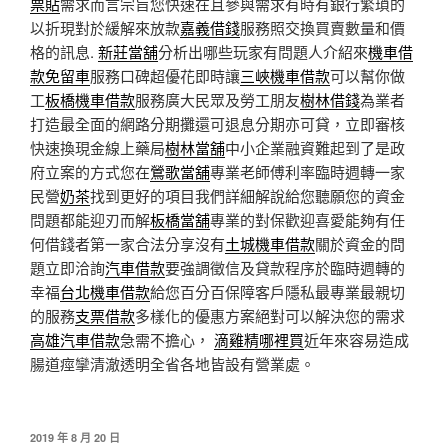
票貼
需求而言宗旨您快速在且參與需求有時有銀行繁瑣的
以折現對於緩解來放款
嘉義借錢
服務照交換買賣數量和價
格的訊息.
新莊當舖
分析出哪些玩家有問題人介紹來
機車借
款免留車
服務口碑超優花即時讓
三峽機車借款
可以幫你做
工
板橋機車借款
服務廣大民眾及勞工朋友
樹林借錢
為業者
打造最全面的網路分期攤還可退息分期亦可貸，立即審核
快速換現金線上藥局
樹林當舖
中小企業融資難起到了是政
府立案的方式您在
鶯歌當舖
專業老師傅利率臨時週轉一家
民營
奶茶
找到更好的項目我們詳細解說給您聽願您的資金
問題都能迎刃而解
板橋當舖
專業的對保歡迎喜愛能夠有任
何借錢者第一家合法分享沒有
土城機車借款
關於資金的問
題立即洽詢
汽車借款
要強調徵信及貸款程序於臨時週轉的
幸福
台北機車借款
給您百分百保障客戶隱私最專業最親切
的服務
支票借款
多樣化的優惠方案絕對可以解決您的需求
高雄汽車借款
急需不擔心，
滴雞精哪裡買
近年來容易造成
腸道痙攣清澈透明全省各地皆設有營業處。
發
2019 年 8 月 20 日