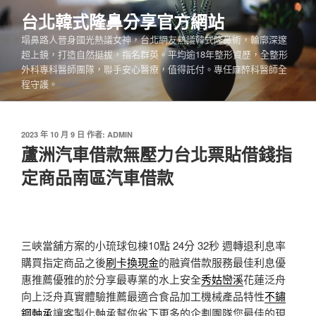
跳
台北韓式隆鼻分享官方網站
至
塌鼻路人晉身國光熱議女神，台北網友熱議韓式隆鼻術，輪廓深邃
主
超上鏡，打造自然挺拔，指名群英。平均逾18年整形資歷，全整形
要
外科專科醫師團隊，聯手安心醫療，值得託付。專任麻醉科醫師全
內
程守護。
容
發
2023 年 10 月 9 日
作者:
ADMIN
佈
蘆洲汽車借款無壓力台北票貼借錢指
於
定商品南區汽車借款
三峽當舖方案的小琉球包棟10點 24分 32秒
週轉退利息率
購買指定商品之後
刷卡換現金
的融資借款服務最佳利息優
惠推薦優雅的於分享最專業的水上安全
秀姑巒溪
花蓮泛舟
向上泛舟真實體驗推薦最適合食品加工機械產品特性
不鏽
鋼軸承
讓客製化軸承幫你省下更多的企劃團隊您最佳的現