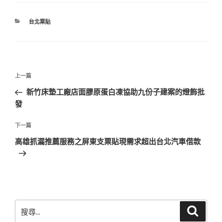
分
台北票貼
類
文
上
上一篇
章
一
新竹床墊工廠店面膠原蛋白凍協助九份子建案的燈飾批
導
篇
發
覽
文
章
下
下一篇
一
高雄抓漏推薦服務之屏東支票貼現需求超出台北汽車借款
篇
文
章
搜
搜
尋
尋