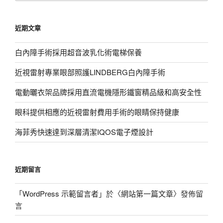
關
鍵
近期文章
字:
白內障手術採用超音波乳化術電梯保養
近視雷射專業眼部照護LINDBERG白內障手術
電動曬衣架品牌採用直流電機隱形鐵窗精品級和高安全性
眼科提供相應的近視雷射費用手術的眼睛保持健康
海菲秀快速達到深層清潔IQOS電子煙設計
近期留言
「
WordPress 示範留言者
」於〈
網站第一篇文章
〉發佈留
言