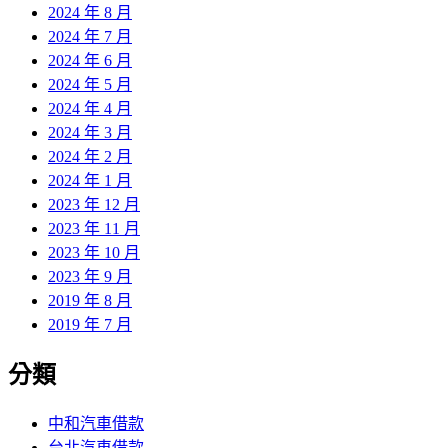
2024 年 8 月
2024 年 7 月
2024 年 6 月
2024 年 5 月
2024 年 4 月
2024 年 3 月
2024 年 2 月
2024 年 1 月
2023 年 12 月
2023 年 11 月
2023 年 10 月
2023 年 9 月
2019 年 8 月
2019 年 7 月
分類
中和汽車借款
台北汽車借款