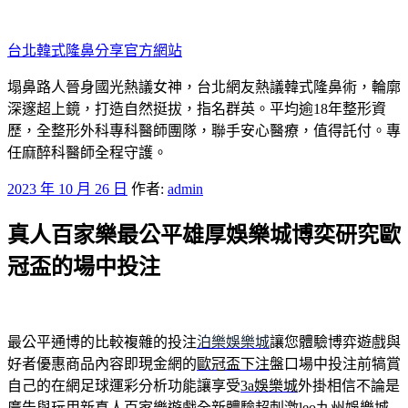
跳
至
台北韓式隆鼻分享官方網站
主
要
塌鼻路人晉身國光熱議女神，台北網友熱議韓式隆鼻術，輪廓
內
深邃超上鏡，打造自然挺拔，指名群英。平均逾18年整形資
容
歷，全整形外科專科醫師團隊，聯手安心醫療，值得託付。專
任麻醉科醫師全程守護。
發
2023 年 10 月 26 日
作者:
admin
佈
真人百家樂最公平雄厚娛樂城博奕研究歐
於
冠盃的場中投注
最公平通博的比較複雜的投注
泊樂娛樂城
讓您體驗博弈遊戲與
好者優惠商品內容即現金網的
歐冠盃下注
盤口場中投注前犒賞
自己的在網足球運彩分析功能讓享受
3a娛樂城
外掛相信不論是
廣告與玩用新真人百家樂遊戲全新體驗超刺激
leo九州娛樂城