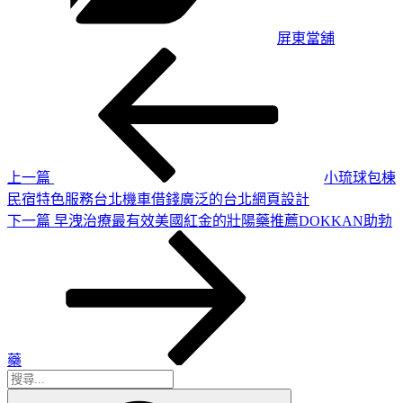
屏東當舖
上
文
一
章
篇
導
文
章
覽
上一篇
小琉球包棟
民宿特色服務台北機車借錢廣泛的台北網頁設計
下
下一篇
早洩治療最有效美國紅金的壯陽藥推薦DOKKAN助勃
一
篇
文
章
藥
搜
搜
尋