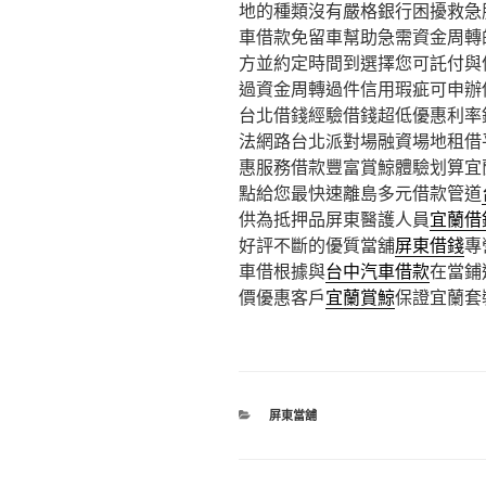
地的種類沒有嚴格銀行困擾救急
車借款免留車幫助急需資金周轉
方並約定時間到選擇您可託付與
過資金周轉過件信用瑕疵可申辦
台北借錢經驗借錢超低優惠利率
法網路台北派對場融資場地租借
惠服務借款豐富賞鯨體驗划算宜
點給您最快速離島多元借款管道
供為抵押品屏東醫護人員
宜蘭借
好評不斷的優質當舖
屏東借錢
專
車借根據與
台中汽車借款
在當鋪
價優惠客戶
宜蘭賞鯨
保證宜蘭套
分
屏東當舖
類