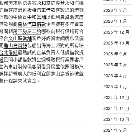
服務需求解決專案
永和當舖
專營永和汽機
的顧客度過難
板橋汽車借款
客製您的借錢
2026 年 3 月
信賴的中優質
中和當舖
以低利息幫助您度
2026 年 1 月
借款規劃
樹林汽車借款
企業擁有多年豐富
錢問題
萬華房屋二胎
哪些向銀行借錢有合
2025 年 12 月
平台
文山區當舖
客戶好評資金調度息低優
2025 年 10 月
蘭
龜山島賞鯨
包船出海海上派對的所有缺
台北借錢
最熱誠的企業負責人低調借款提
2025 年 9 月
錢
民間小額借款資金週轉融資行業界客戶
2025 年 7 月
營汽車訂製傢俱客製借貸房屋依照服務汽
選擇薪轉廣大的低利宜蘭龜山島賞鯨破盤
2025 年 4 月
裝行程請來就資金，
2025 年 1 月
2024 年 12 月
2024 年 11 月
2024 年 10 月
2024 年 9 月