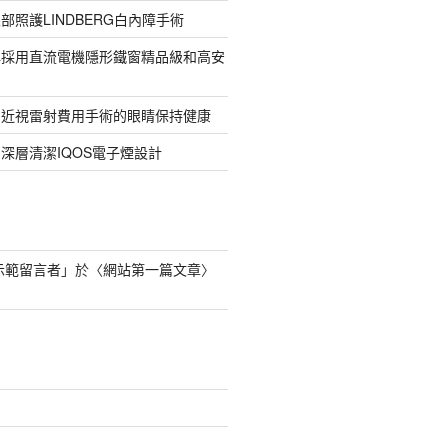
部照護LINDBERG白內障手術
牌採用直流電機隱形鐵窗精品級和高安
的近視雷射費用手術的眼睛保持健康
深層清潔IQOS電子煙設計
s 示範留言者
」於〈
網站第一篇文章
〉