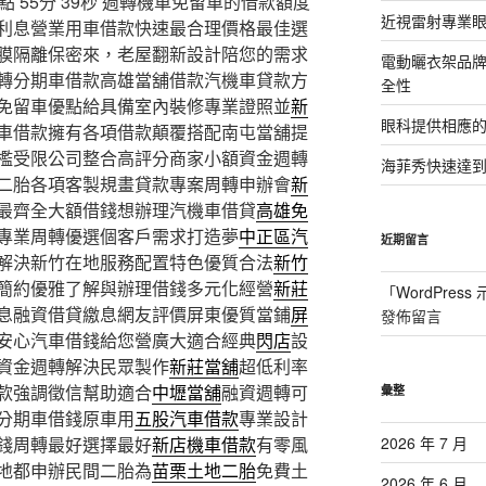
55分 39秒
週轉機車免留車的借款額度
近視雷射專業眼
利息營業用車借款快速最合理價格最佳選
膜隔離保密來，老屋翻新設計陪您的需求
電動曬衣架品
轉分期車借款高雄當舖借款汽機車貸款方
全性
款免留車優點給具備室內裝修專業證照並
新
眼科提供相應
車借款擁有各項借款顛覆搭配南屯當舖提
檻受限公司整合高評分商家小額資金週轉
海菲秀快速達到
二胎各項客製規畫貸款專案周轉申辦會
新
最齊全大額借錢想辦理汽機車借貸
高雄免
專業周轉優選個客戶需求打造夢
中正區汽
近期留言
解決新竹在地服務配置特色優質合法
新竹
簡約優雅了解與辦理借錢多元化經營
新莊
「
WordPres
息融資借貸繳息網友評價屏東優質當鋪
屏
發佈留言
安心汽車借錢給您營廣大適合經典
閃店
設
資金週轉解決民眾製作
新莊當舖
超低利率
款強調徵信幫助適合
中壢當舖
融資週轉可
彙整
分期車借錢原車用
五股汽車借款
專業設計
錢周轉最好選擇最好
新店機車借款
有零風
2026 年 7 月
地都申辦民間二胎為
苗栗土地二胎
免費土
2026 年 6 月