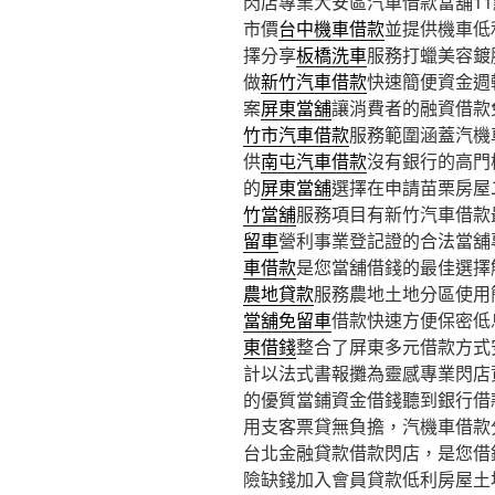
閃店專業大安區汽車借款當舖11點 
市價
台中機車借款
並提供機車低
擇分享
板橋洗車
服務打蠟美容鍍
做
新竹汽車借款
快速簡便資金週
案
屏東當舖
‎讓消費者的融資借
竹市汽車借款
服務範圍涵蓋汽機
供
南屯汽車借款
沒有銀行的高門
的
屏東當舖
選擇在申請苗栗房屋
竹當舖
服務項目有新竹汽車借款
留車
營利事業登記證的合法當舖
車借款
是您當舖借錢的最佳選擇
農地貸款
服務農地土地分區使用
當舖免留車
借款快速方便保密低
東借錢
整合了屏東多元借款方式
計以法式書報攤為靈感專業閃店
的優質當鋪資金借錢聽到銀行借
用支客票貸無負擔，汽機車借款
台北金融貸款借款閃店，是您借
險缺錢加入會員貸款低利房屋土