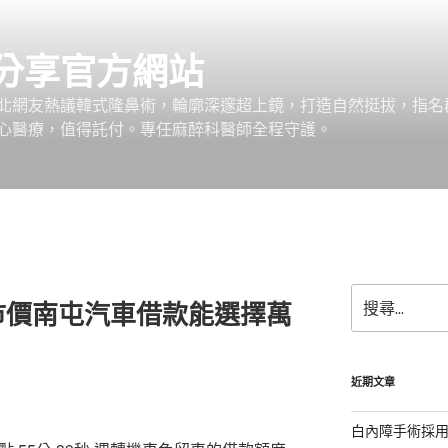
分享官方網站
北網友熱議韓式隆鼻術，輪廓深邃超上鏡，打造自然挺拔，指名
心醫療，值得託付。專任麻醉科醫師全程守護。
搜
市價南屯汽車借款能選擇萬
尋
關
鍵
字:
近期文章
白內障手術採