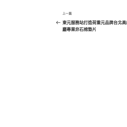
文
上
上一篇
章
一
東元服務站打造荷重元品牌台北高
篇
廳專業非石棉墊片
導
文
覽
章