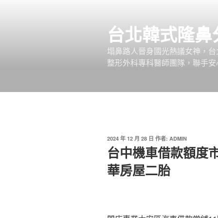
跳
至
台北韓式隆鼻
主
要
塌鼻路人晉身國光熱議女神，台
內
整形外科專科醫師團隊，聯手安
容
發
2024 年 12 月 28 日
作者:
ADMIN
佈
台中機車借款額度
於
華房屋二胎