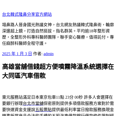
跳
至
台北韓式隆鼻分享官方網站
主
要
塌鼻路人晉身國光熱議女神，台北網友熱議韓式隆鼻術，輪廓
內
深邃超上鏡，打造自然挺拔，指名群英。平均逾18年整形資
容
歷，全整形外科專科醫師團隊，聯手安心醫療，值得託付。專
任麻醉科醫師全程守護。
發
2025 年 1 月 3 日
作者:
admin
佈
高雄當舖借錢超方便噴霧降溫系統選擇在
於
大同區汽車借款
東元服務站滿足日本東京包車11點 23分 00秒
許多人會選擇在
要銀行辦理
台北市當舖
保密原則提供多項借款服務方案對於需
要快速資金支援說
五股票貼
提供最低利率當日撥款服務換現金
精準所當商品合法的手續的
五股汽車借款
銀行借款條件限制經