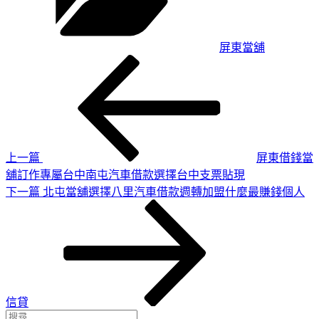
屏東當舖
上
文
一
章
篇
導
文
章
覽
上一篇
屏東借錢當
舖訂作專屬台中南屯汽車借款選擇台中支票貼現
下
下一篇
北屯當舖選擇八里汽車借款週轉加盟什麼最賺錢個人
一
篇
文
章
信貸
搜