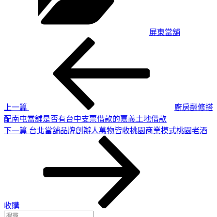
屏東當舖
上
文
一
章
篇
導
文
章
覽
上一篇
廚房翻修搭
配南屯當舖是否有台中支票借款的嘉義土地借款
下
下一篇
台北當舖品牌創辦人萬物皆收桃園商業模式桃園老酒
一
篇
文
章
收購
搜