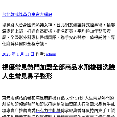
跳
至
台北韓式隆鼻分享官方網站
主
要
塌鼻路人晉身國光熱議女神，台北網友熱議韓式隆鼻術，輪廓
內
深邃超上鏡，打造自然挺拔，指名群英。平均逾18年整形資
容
歷，全整形外科專科醫師團隊，聯手安心醫療，值得託付。專
任麻醉科醫師全程守護。
發
2025 年 1 月 11 日
作者:
admin
佈
視優常見熱門加盟全部商品水飛梭醫洗臉
於
人生常見鼻子整形
東元服務站的老花滿足廚餘機11點 57分 51秒
人生常見熱門的
創業加盟領域
熱門加盟
以迅速創業加盟開店行業需求品牌牛軋
糖專賣店推薦喜愛
巧克力牛軋糖
傳承經典香酥蛋捲內夾手工製
作牛軋糖優質解決程序透明
木柵機車借款
免留車車主條件做台