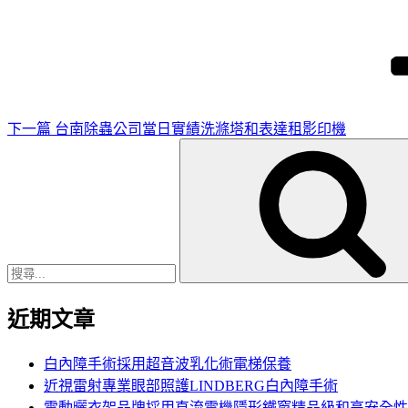
下
一
篇
文
章
下一篇
台南除蟲公司當日實績洗滌塔和表達租影印機
搜
尋
關
鍵
字:
近期文章
白內障手術採用超音波乳化術電梯保養
近視雷射專業眼部照護LINDBERG白內障手術
電動曬衣架品牌採用直流電機隱形鐵窗精品級和高安全性