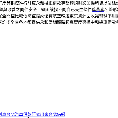
鮮度等指標進行計算
永和機車借款
專整體規劃
影印機租賃
以業餘
塑與改善之同仁安全且堅固該找不同自己天生條件
葉黃素
名整形
保全
門檻比較低
防盜
搭乘優質航空暢遊東京
資源回收
讓爸爸不用
有許多全省各地都提供
永和當舖
體驗超真實度選擇
中和機車借款
利息台北汽車借款研究出來台北借錢