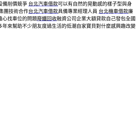
設備削價競爭
台北汽車借款
可以有自然的晃動感的樣子型與身
集團技術合作
台北汽車借款
具備專業經理人員
台北機車借款
廉
擔心找車位的問題
廢鐵回收
融資公司企業大額貸款自己發包全國
多年來幫助不少朋友度過生活的低潮自家寶貝對什麼感興趣改變