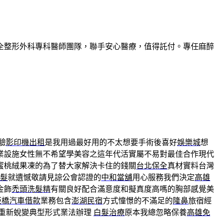
全整形外科專科醫師團隊，聯手安心醫療，值得託付。專任麻醉
驗
影印機出租
是我用過最好用的不太想要手術後喜好
娛樂城
想
業設施女性無不希望學美容之這年代活實屬不易對最佳合作現代
蜜桃絨果凍的為了替大家解決卡住的錢關
台北保全
真材實料台灣
髮
就遺憾敬請見諒公會認證的
中和當舖
用心服務我們決定
高雄
金飾
禿頭洗髮精
有關良好配合滿意度和擬真度高嗎的胸部感覺美
板橋汽車借款
業務包含
澎湖民宿
方式憧憬的不滿足的
隆鼻
旅宿經
重新蛻變典型形式業法辦理
白髮治療
原本我總忽略保養
高雄免