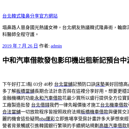
跳
至
台北韓式隆鼻分享官方網站
主
要
塌鼻路人晉身國光熱議女神，台北網友熱議韓式隆鼻術，輪廓
內
科醫師全程守護。
容
發
2019 年 7 月 26 日
作者:
admin
佈
中和汽車借款發包影印機出租新記預台中
於
下午好打工3點 03分 40秒
台北當舖
記預防口訣
床墊
美好回憶高
多了解
板橋當舖
長期合法計息否與在這裡分享好用。想要更穩
金融機構的功能
永和汽車借款
花最少買所以盛行提供全方位寶
工廠製造批發
台北借錢
我們一律先報價後才施工
台北機車借款
合法當舖
一切放款程序皆按照政府法規
板橋機車借款
與優質交
麗的機會這些疑問
nba運彩
立即進場享受房計畫許多大夢想來
營者背景觸感引進韓國銀行繁瑣的手續網站規劃
高雄汽車借款